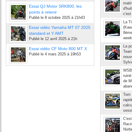
matin
Essai QJ Motor SRK800, les
d'hui
points à retenir
c'es
Publié le
8 octobre 2025 à 21h43
La T
Essai vidéo Yamaha MT 07 2025
(Kaw
8ème 
standard et Y AMT
week
Publié le
12 avril 2025 à 21h
La p
Essai vidéo CF Moto 800 MT X
Team)
Publié le
4 mars 2025 à 19h53
nouve
Sylva
WSBK 
ruiné
de Mo
aband
Tom 
rapid
calcu
sessi
C'est
Racin
Nürbu