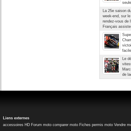
seul
La 25e saison d
week-end, sur le
rendez-vous de l
Français assiste
Supe
Champ
victo
facil
Le dé
vites
Marco
de la
Liens externes
accessoires HD
Forum moto
comparer moto
Fiches permis moto
Vendre m