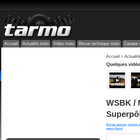
Accueil
Actualité moto
Video moto
Revue technique moto
Casque 
Accueil
>
Actualit
Quelques vidéos
WSBK / M
Superpôl
florian marino
sylvain g
marra barni