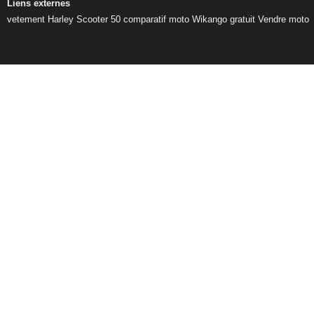
Liens externes
vetement Harley
Scooter 50
comparatif moto
Wikango gratuit
Vendre moto