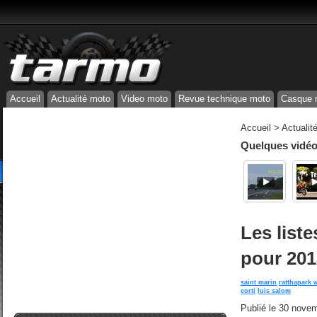
Accueil
Actualité moto
Video moto
Revue technique moto
Casque 
Accueil
>
Actualit
Quelques vidéos
Les liste
pour 201
saint marin
ratthapark w
corti
luis salom
Publié le
30 novem