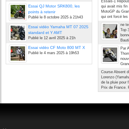
Essais-1 Repouss
Essai QJ Motor SRK800, les
qui avait mis fi
MotoGP du Grand 
points à retenir
qui ont forcé les 
Publié le
8 octobre 2025 à 21h43
ne te
Essai vidéo Yamaha MT 07 2025
Top 3
standard et Y AMT
bonne
Publié le
12 avril 2025 à 21h
Bauti
Essai vidéo CF Moto 800 MT X
Par A
Publié le
4 mars 2025 à 19h53
Thoma
nouve
Grand
Course Absent de
Lorenzo (Yamaha
de la pluie pour
Prix de France. P