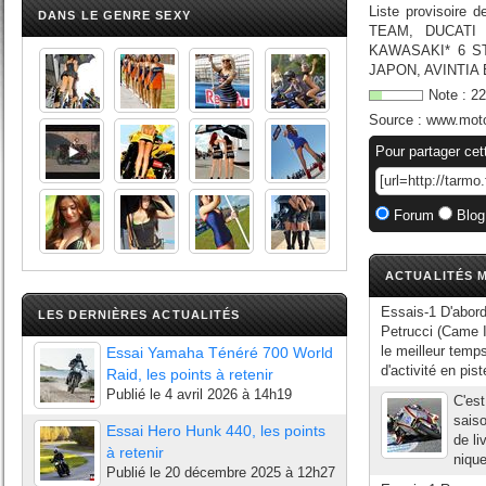
Liste provisoire
DANS LE GENRE SEXY
TEAM, DUCATI
KAWASAKI* 6 S
JAPON, AVINTIA
Note :
22
Source :
www.mot
Pour partager cet
Forum
Blog
ACTUALITÉS M
Essais-1 D'abord
LES DERNIÈRES ACTUALITÉS
Petrucci (Came Io
le meilleur temp
Essai Yamaha Ténéré 700 World
d'activité en pist
Raid, les points à retenir
Publié le
4 avril 2026 à 14h19
C'est
saiso
Essai Hero Hunk 440, les points
de li
à retenir
nique
Publié le
20 décembre 2025 à 12h27