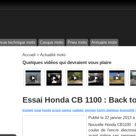
vue technique moto
Casque moto
Pneu moto
Annuaire moto
Accueil
>
Actualité moto
Quelques vidéos qui devraient vous plaire
Essai Honda CB 1100 : Back to
triumph
essai
honda
circuit
casque
roadster
sportive
harley davidson
bonneville
Publié le
22 janvier 2013 à
Nouvelle Honda CB1100 : E
couler de l'encre électr
avant même ses premiers 