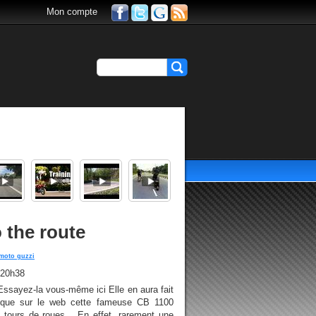
Mon compte
 the route
moto guzzi
 20h38
ssayez-la vous-même ici Elle en aura fait
onique sur le web cette fameuse CB 1100
tours de roues... En effet, rarement une