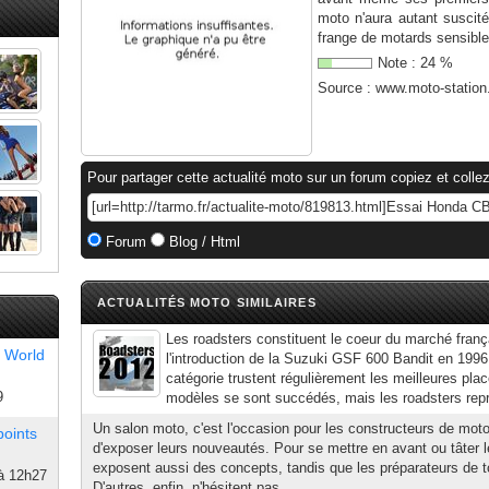
moto n'aura autant suscité
frange de motards sensible
Note :
24
%
Source :
www.moto-statio
Pour partager cette actualité moto sur un forum copiez et collez
Forum
Blog / Html
ACTUALITÉS MOTO SIMILAIRES
Les roadsters constituent le coeur du marché franç
 World
l'introduction de la Suzuki GSF 600 Bandit en 1996
catégorie trustent régulièrement les meilleures pla
9
modèles se sont succédés, mais les roadsters repré
Un salon moto, c'est l'occasion pour les constructeurs de mot
points
d'exposer leurs nouveautés. Pour se mettre en avant ou tâter 
exposent aussi des concepts, tandis que les préparateurs de tout
à 12h27
D'autres, enfin, n'hésitent pas...