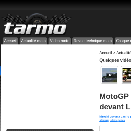
Accueil
Actualité moto
Video moto
Revue technique moto
Casque 
Accueil
>
Actualit
Quelques vidéos
MotoGP /
devant L
hiroshi aoyama
danilo 
staring
lukas pesek