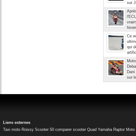
sur J
Après
l'ECU
vraim
hiver
Ce we
ultim
qui d
artif
Moto
Debar
Dani 
sur l
Liens externes
Taxi moto Roissy
Scooter 50
comparer scooter
Quad Yamaha Raptor
Moto 