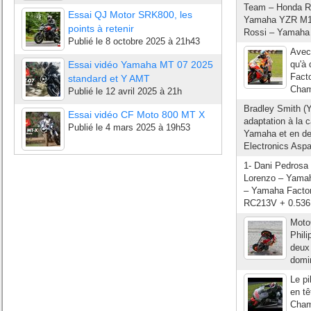
Team – Honda RC
Essai QJ Motor SRK800, les
Yamaha YZR M1 
points à retenir
Rossi – Yamaha 
Publié le
8 octobre 2025 à 21h43
Avec
Essai vidéo Yamaha MT 07 2025
qu'à 
Facto
standard et Y AMT
Champ
Publié le
12 avril 2025 à 21h
Bradley Smith (
Essai vidéo CF Moto 800 MT X
adaptation à la c
Publié le
4 mars 2025 à 19h53
Yamaha et en de
Electronics Aspa
1- Dani Pedrosa
Lorenzo – Yamah
– Yamaha Facto
RC213V + 0.536 
Moto
Phili
deux
domin
Le pi
en tê
Champ