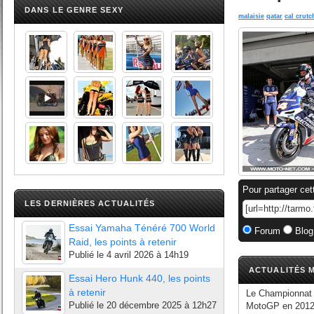
DANS LE GENRE SEXY
malaisie
qatar
cal crut
Pour partager cet
LES DERNIÈRES ACTUALITÉS
Essai Yamaha Ténéré 700 World
Forum
Blog
Raid, les points à retenir
Publié le
4 avril 2026 à 14h19
ACTUALITÉS M
Essai Hero Hunk 440, les points
à retenir
Le Championnat 
Publié le
20 décembre 2025 à 12h27
MotoGP en 2012,