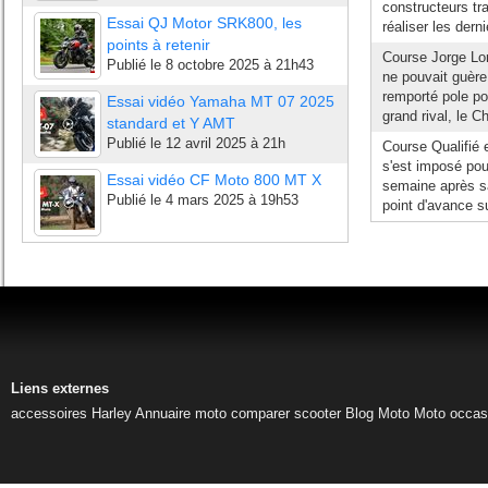
constructeurs tra
Essai QJ Motor SRK800, les
réaliser les dern
points à retenir
Course Jorge L
Publié le
8 octobre 2025 à 21h43
ne pouvait guèr
remporté pole pos
Essai vidéo Yamaha MT 07 2025
grand rival, le 
standard et Y AMT
Publié le
12 avril 2025 à 21h
Course Qualifié 
s'est imposé pou
Essai vidéo CF Moto 800 MT X
semaine après sa
Publié le
4 mars 2025 à 19h53
point d'avance s
Liens externes
accessoires Harley
Annuaire moto
comparer scooter
Blog Moto
Moto occas