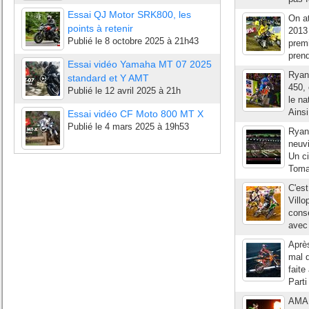
Essai QJ Motor SRK800, les
On a
points à retenir
2013 
Publié le
8 octobre 2025 à 21h43
premi
prend
Essai vidéo Yamaha MT 07 2025
Ryan
standard et Y AMT
450, 
Publié le
12 avril 2025 à 21h
le na
Ainsi
Essai vidéo CF Moto 800 MT X
Publié le
4 mars 2025 à 19h53
Ryan 
neuv
Un ci
Tomac
C'est
Vill
consé
avec 
Aprè
mal q
faite
Parti
AMA 