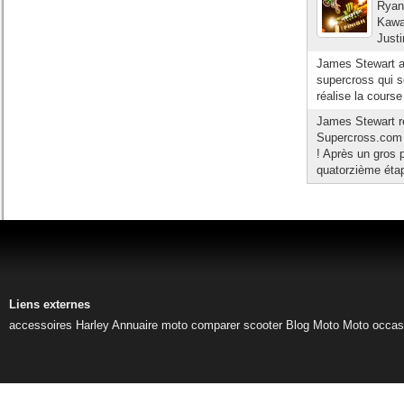
Ryan
Kawas
Just
James Stewart a
supercross qui s
réalise la course
James Stewart re
Supercross.com 
! Après un gros 
quatorzième étap
Liens externes
accessoires Harley
Annuaire moto
comparer scooter
Blog Moto
Moto occas