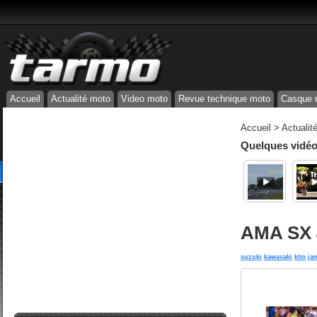
Accueil
Actualité moto
Video moto
Revue technique moto
Casque 
Accueil
>
Actualit
Quelques vidéos
AMA SX 4
suzuki
kawasaki
ktm
ja