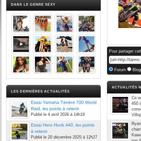
DANS LE GENRE SEXY
Pour partager cet
Forum
Blog
ACTUALITÉS M
LES DERNIÈRES ACTUALITÉS
Ce w
Essai Yamaha Ténéré 700 World
450 à
Raid, les points à retenir
consé
Publié le
4 avril 2026 à 14h19
Villo
Ryan 
Essai Hero Hunk 440, les points
champ
à retenir
Kawas
Publié le
20 décembre 2025 à 12h27
pas f