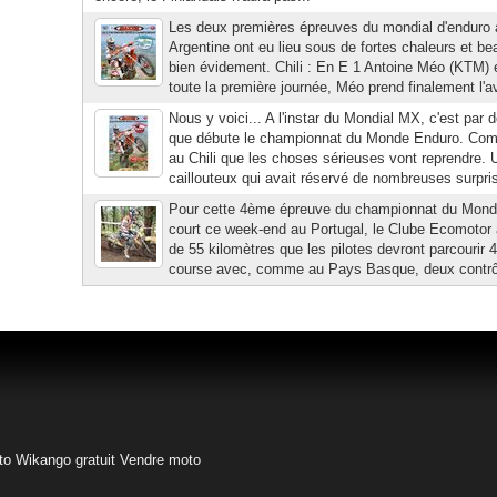
Les deux premières épreuves du mondial d'enduro a
Argentine ont eu lieu sous de fortes chaleurs et b
bien évidement. Chili : En E 1 Antoine Méo (KTM) 
toute la première journée, Méo prend finalement l'av
Nous y voici... A l'instar du Mondial MX, c'est par
que débute le championnat du Monde Enduro. Comm
au Chili que les choses sérieuses vont reprendre. U
caillouteux qui avait réservé de nombreuses surpris
Pour cette 4ème épreuve du championnat du Monde
court ce week-end au Portugal, le Clube Ecomotor 
de 55 kilomètres que les pilotes devront parcourir 
course avec, comme au Pays Basque, deux contrôles
to
Wikango gratuit
Vendre moto