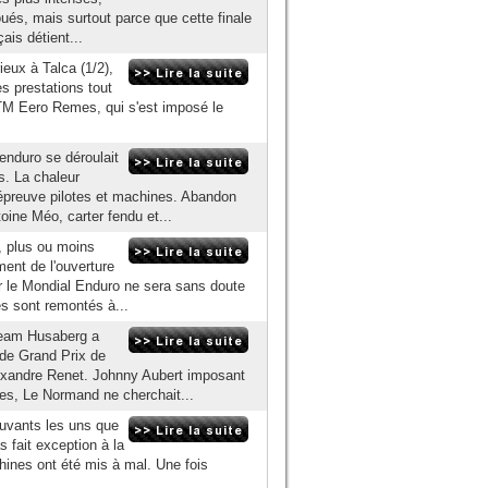
oués, mais surtout parce que cette finale
ais détient...
eux à Talca (1/2),
s prestations tout
l TM Eero Remes, qui s'est imposé le
nduro se déroulait
s. La chaleur
l'épreuve pilotes et machines. Abandon
ine Méo, carter fendu et...
, plus ou moins
ment de l'ouverture
ur le Mondial Enduro ne sera sans doute
s sont remontés à...
 team Husaberg a
de Grand Prix de
lexandre Renet. Johnny Aubert imposant
es, Le Normand ne cherchait...
ouvants les uns que
 fait exception à la
hines ont été mis à mal. Une fois