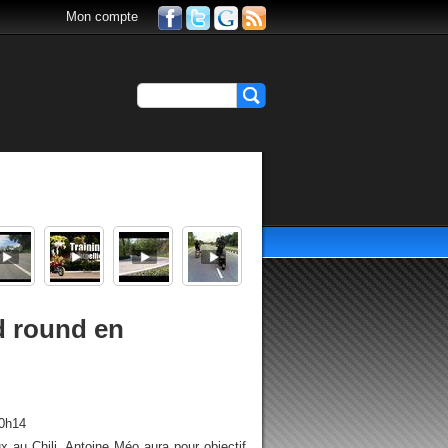
Mon compte
 round en
20h14
x au Chili, Antoine Méo aura pour objectif