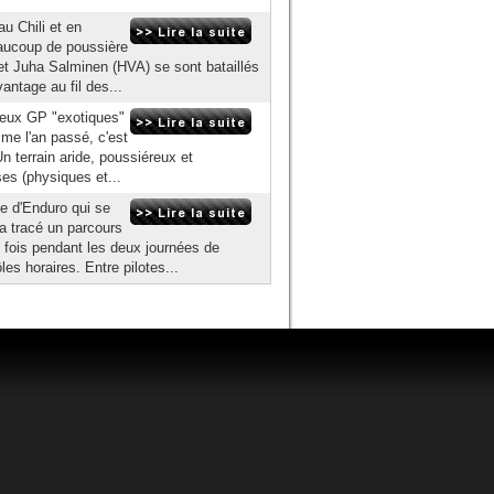
u Chili et en
eaucoup de poussière
et Juha Salminen (HVA) se sont bataillés
antage au fil des...
 deux GP "exotiques"
e l'an passé, c'est
n terrain aride, poussiéreux et
es (physiques et...
 d'Enduro qui se
a tracé un parcours
4 fois pendant les deux journées de
 horaires. Entre pilotes...