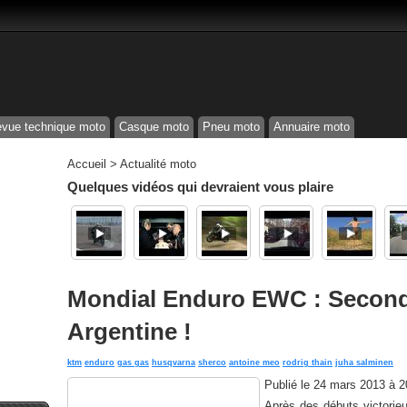
vue technique moto
Casque moto
Pneu moto
Annuaire moto
Accueil
>
Actualité moto
Quelques vidéos qui devraient vous plaire
Mondial Enduro EWC : Second
Argentine !
ktm
enduro
gas gas
husqvarna
sherco
antoine meo
rodrig thain
juha salminen
Publié le
24 mars 2013 à 
Après des débuts victorieu