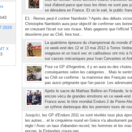
tout d'abord parce que tous les titres ne sont pas j
es
se déroulera en France. Et on le sait, le public franç
1h43
E1 : Remes peut-il contrer Nambotin ? Après des débuts victori
Christophe Nambotin aura pour objectif de confirmer ses bonne
7 2025
en creusant l'écart sur ses rivaux. Mais gageons que l'officie
deuxième jour au Chili, fera tout...
La quatrième épreuve du championnat du monde d'e
ce week-end des 12 et 13 mai 2012 à Torres Vedra
 MT X
orageuse et un tracé sec et caillouteux ont mis à 
53
sur casses mécaniques pour Ivan Cervantes et Anto
Pour ce GP d'Argentine, il y en aura eu des chutes
conséquentes selon les catégories... Mais le senti
au Chili se confirme : la mainmise des Français s
pas aussi prégnante que l'an passé. Les adversaire
Après le sacre de Mathias Bellino en Finlande, le
encore vécu de grandes émotions en ce week-end 
France avec le titre mondial Enduro 2 de Pierre-A
un rythme dantesque dès les premiers tours de rou
Jusqu'ici, les GP d'Enduro 2011 se sont révélés tous plus épr
les autres... et le cinquième round en Grèce n'a absolument pas
règle ! Avec un taux d'abandon record, les hommes et les mac
encore, le Finlandais n'aura pas...