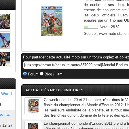
de confirmer ses deux be
encore de son empreinte 
les deux officiels Husqv
épaulés par un Thomas Oldr
Note :
28
%
Source :
www.moto-statio
Pour partager cette actualité moto sur un forum copiez et collez
Forum
Blog / Html
ACTUALITÉS MOTO SIMILAIRES
 World
Ce week-end des 20 et 21 octobre, c'est dans le Va
9
finale du championnat du Monde d'Enduro 2012. Un
les meilleurs enduriste de la planète, et surtout u
points
des frenchies qui ont dominé de la tête et des épau
Le championnat du monde d'Enduro 2011 prendra fi
à 12h27
côté de Mende. Cette dernière course s'annonce de