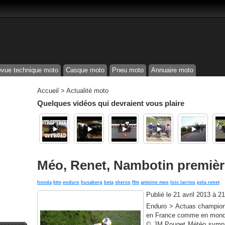
vue technique moto
Casque moto
Pneu moto
Annuaire moto
Accueil
>
Actualité moto
Quelques vidéos qui devraient vous plaire
Méo, Renet, Nambotin premièr
honda
ktm
enduro
husaberg
beta
sherco
ffm
antoine meo
loic larrieu
pela renet
Publié le
21 avril 2013 à 2
Enduro > Actuas champion
en France comme en mondial
© JM Pouget Météo sympa 