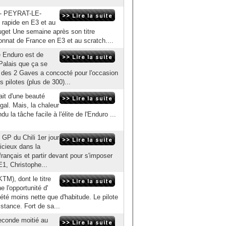
 - PEYRAT-LE-
 rapide en E3 et au
get Une semaine après son titre
nnat de France en E3 et au scratch....
 Enduro est de
Palais que ça se
 des 2 Gaves a concocté pour l'occasion
 pilotes (plus de 300)...
ait d'une beauté
gal. Mais, la chaleur
 la tâche facile à l'élite de l'Enduro ...
GP du Chili 1er jour
icieux dans la
français et partir devant pour s'imposer
E1, Christophe...
M), dont le titre
e l'opportunité d'
té moins nette que d'habitude. Le pilote
stance. Fort de sa...
econde moitié au