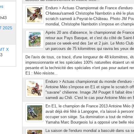
es
Enduro > Actuas Championnat de France d'enduro
CHateau/samedi Christophe Nambotin a été le plus
1h43
scratch samedi à Peyrat-le-Château. Photo JM Pou
mondial, Christophe Nambotin s'impose en champio
7 2025
Après 20 ans d'absence, le championnat de France
retour aux Pays Basque, et c'est du côté de Saint-
passe ce week-end des 1er et 2 juin. Le Moto Club
un parcours de 75 kilomètres qui ravira les yeux des
 MT X
53
De l'avis de tous, ce tracé, d'une longueur de 48 kilomètres, ét
impressionnante et les spéciales 100% naturelles étaient un ré
pesante et la technicité des spéciales n'ont pas pour autant rendu
E1 : Méo résiste...
Enduro > Actuas championnat du monde d'enduro - 
Antoine Méo s'impose en E1 et signe le scratch off
"savane" chilienne. Image JM Pouget Il fallait être 
samedi au Chili. C'est le cas pour Antoine Méo en 
En E1, le champion de France 2013 Antoine Méo (KT
avait déjà été fêté à Langogne, n'a laissé à personn
occuper son siège. Sa domination a tout de même é
Yamaha Marc Bourgeois lui a opposé une belle rési
La saison de l'enduro mondial a basculé dans sa s