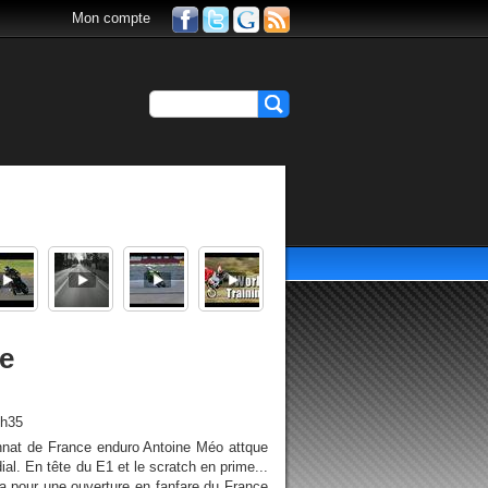
Mon compte
e
1h35
nat de France enduro Antoine Méo attque
. En tête du E1 et le scratch en prime...
pour une ouverture en fanfare du France