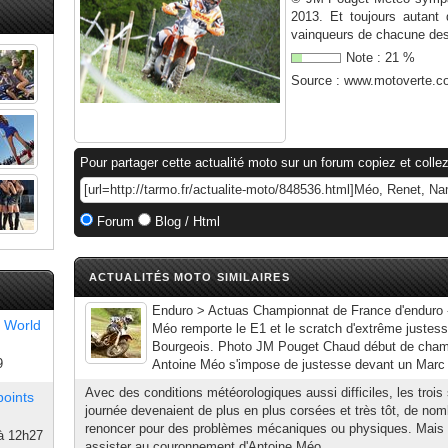
2013. Et toujours autant
vainqueurs de chacune des 
Note :
21
%
Source :
www.motoverte.c
Pour partager cette actualité moto sur un forum copiez et collez
Forum
Blog / Html
ACTUALITÉS MOTO SIMILAIRES
Enduro > Actuas Championnat de France d'enduro 
 World
Méo remporte le E1 et le scratch d'extrême justes
Bourgeois. Photo JM Pouget Chaud début de cham
9
Antoine Méo s'impose de justesse devant un Marc 
Avec des conditions météorologiques aussi difficiles, les trois
points
journée devenaient de plus en plus corsées et très tôt, de nom
renoncer pour des problèmes mécaniques ou physiques. Mais su
à 12h27
assister au couronnement d'Antoine Méo...