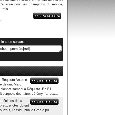
 d'attaque pour les champions du monde,
trois...
om
 le code suivant :
- Réquista Antoine
se devant Marc
pionnat samedi à Réquista. En E1
Bourgeois déchaîné. Jérémy Tarroux...
 spéciales de la
breux pilotes durent
rtout, l'assidu public Grec a pu