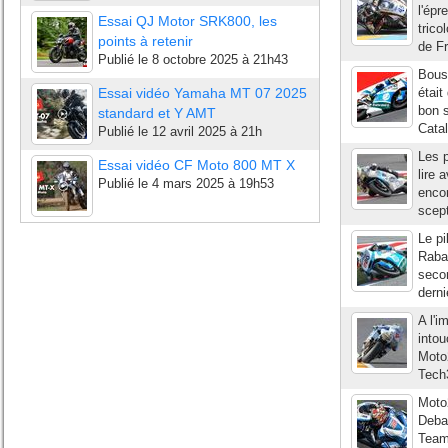
l'épr
Essai QJ Motor SRK800, les
trico
points à retenir
de F
Publié le
8 octobre 2025 à 21h43
Bousc
Essai vidéo Yamaha MT 07 2025
était
bon s
standard et Y AMT
Catal
Publié le
12 avril 2025 à 21h
Les 
Essai vidéo CF Moto 800 MT X
lire 
Publié le
4 mars 2025 à 19h53
encor
scept
Le pi
Rabat
secon
derni
A l'
intou
Moto2
Tech3
Moto
Debar
Team 