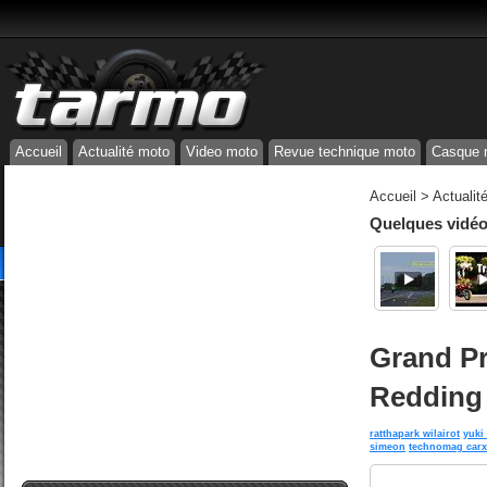
Accueil
Actualité moto
Video moto
Revue technique moto
Casque 
Accueil
>
Actualit
Quelques vidéos
Grand Pr
Redding
ratthapark wilairot
yuki
simeon
technomag carx