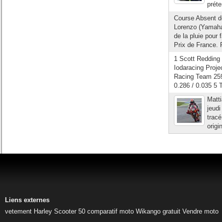
préte
Course Absent de
Lorenzo (Yamaha
de la pluie pour
Prix de France. P
1 Scott Redding
Iodaracing Proje
Racing Team 259
0.286 / 0.035 5
Matti
jeudi
tracé
origi
Liens externes
vetement Harley
Scooter 50
comparatif moto
Wikango gratuit
Vendre moto