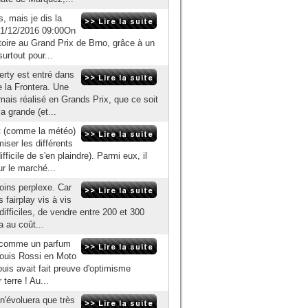
 mais je dis la
e 31/12/2016 09:00On
toire au Grand Prix de Brno, grâce à un
urtout pour...
erty est entré dans
e la Frontera. Une
mais réalisé en Grands Prix, que ce soit
a grande (et...
it (comme la météo)
iser les différents
cile de s'en plaindre). Parmi eux, il
ur le marché...
moins perplexe. Car
s fairplay vis à vis
ifficiles, de vendre entre 200 et 300
 au coût...
in comme un parfum
Louis Rossi en Moto
 Louis avait fait preuve d'optimisme
terre ! Au...
n'évoluera que très