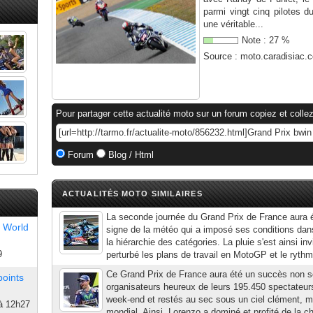
parmi vingt cinq pilotes d
une véritable...
Note :
27
%
Source :
moto.caradisiac.
Pour partager cette actualité moto sur un forum copiez et collez
Forum
Blog / Html
ACTUALITÉS MOTO SIMILAIRES
La seconde journée du Grand Prix de France aura é
 World
signe de la météo qui a imposé ses conditions dan
la hiérarchie des catégories. La pluie s'est ainsi in
9
perturbé les plans de travail en MotoGP et le rythm
Ce Grand Prix de France aura été un succès non s
points
organisateurs heureux de leurs 195.450 spectateur
week-end et restés au sec sous un ciel clément, mai
à 12h27
mondial. Ainsi, Lorenzo a dominé et profité de la c