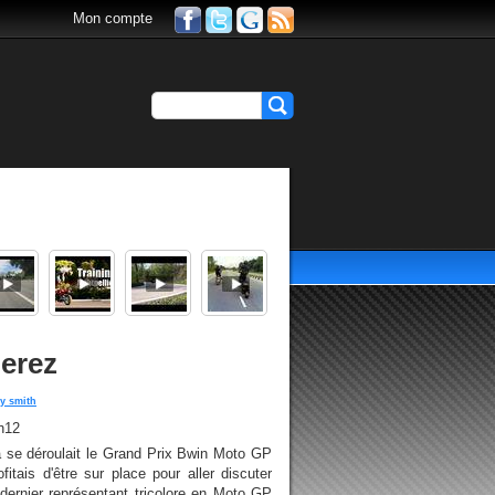
Mon compte
Jerez
y smith
h12
a se déroulait le Grand Prix Bwin Moto GP
itais d'être sur place pour aller discuter
dernier représentant tricolore en Moto GP