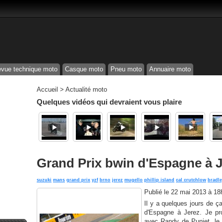
vue technique moto
Casque moto
Pneu moto
Annuaire moto
Accueil
>
Actualité moto
Quelques vidéos qui devraient vous plaire
Grand Prix bwin d'Espagne à 
suzuki
mans
grand prix
yzf
brno
jerez
mugello
phillip island
cal crutchlow
bradle
Publié le
22 mai 2013 à 18
Il y a quelques jours de ç
d'Espagne à Jerez. Je prof
avec Randy de Puniet, le 