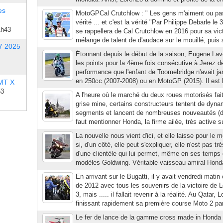
es
MotoGPCal Crutchlow : " Les gens m'aiment ou pas,
vérité ... et c'est la vérité "Par Philippe Debarle l
1h43
se rappellera de Cal Crutchlow en 2016 pour sa vic
mélange de talent de d'audace sur le mouillé, puis s
7 2025
Étonnant depuis le début de la saison, Eugene Lav
les points pour la 4ème fois consécutive à Jerez d
performance que l'enfant de Toomebridge n'avait ja
en 250cc (2007-2008) ou en MotoGP (2015). Il est l
 MT X
53
A l'heure où le marché du deux roues motorisés fa
grise mine, certains constructeurs tentent de dynam
segments et lancent de nombreuses nouveautés (diffi
faut mentionner Honda, la firme ailée, très active s
La nouvelle nous vient d'ici, et elle laisse pour le 
si, d'un côté, elle peut s'expliquer, elle n'est pas trè
d'une clientèle qui lui permet, même en ses temps d
modèles Goldwing. Véritable vaisseau amiral Honda
En arrivant sur le Bugatti, il y avait vendredi mat
de 2012 avec tous les souvenirs de la victoire de 
3, mais ..... il fallait revenir à la réalité. Au Qatar,
finissant rapidement sa première course Moto 2 par 
Le fer de lance de la gamme cross made in Honda 