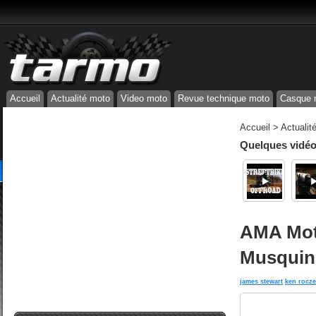
Accueil
Actualité moto
Video moto
Revue technique moto
Casque 
Accueil
>
Actualit
Quelques vidéos
AMA Moto
Musquin 
james stewart
ken rocz