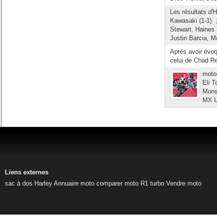
Les résultats d'
Kawasaki (1-1) 
Stewart, Haines 
Justin Barcia, Mo
Après avoir évo
celui de Chad Re
moto
Eli T
Mons
MX U
Liens externes
sac à dos Harley
Annuaire moto
comparer moto
R1 turbo
Vendre moto