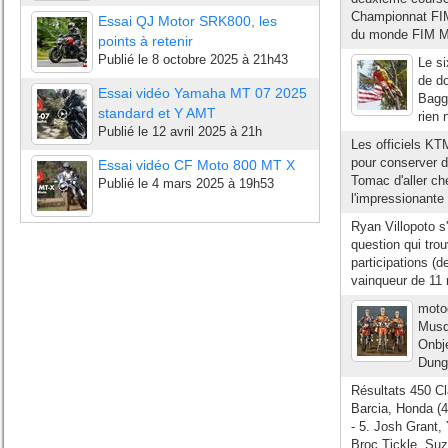
Championnat FIM
Essai QJ Motor SRK800, les
du monde FIM MX
points à retenir
Publié le
8 octobre 2025 à 21h43
Le s
de do
Essai vidéo Yamaha MT 07 2025
Bagge
standard et Y AMT
rien 
Publié le
12 avril 2025 à 21h
Les officiels K
pour conserver de
Essai vidéo CF Moto 800 MT X
Tomac d'aller che
Publié le
4 mars 2025 à 19h53
l'impressionante
Ryan Villopoto s'
question qui tr
participations (
vainqueur de 11
moto
Musqu
Onbje
Dunge
Résultats 450 Cla
Barcia, Honda (4
- 5. Josh Grant,
Broc Tickle, Suzu