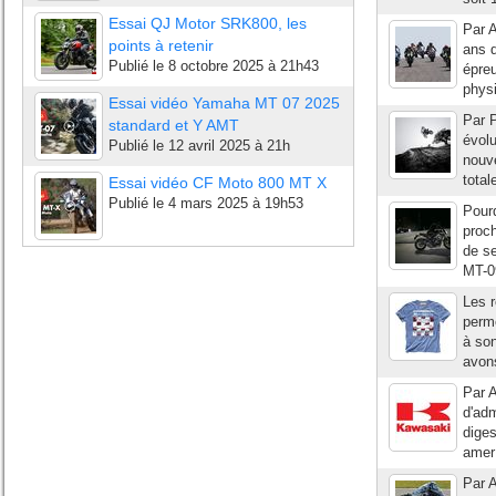
Essai QJ Motor SRK800, les
Par A
points à retenir
ans d
Publié le
8 octobre 2025 à 21h43
épreu
physi
Essai vidéo Yamaha MT 07 2025
Par P
standard et Y AMT
évol
Publié le
12 avril 2025 à 21h
nouve
total
Essai vidéo CF Moto 800 MT X
Publié le
4 mars 2025 à 19h53
Pour
proch
de se
MT-09
Les r
perme
à son
avons
Par A
d'adm
diges
amer 
Par A