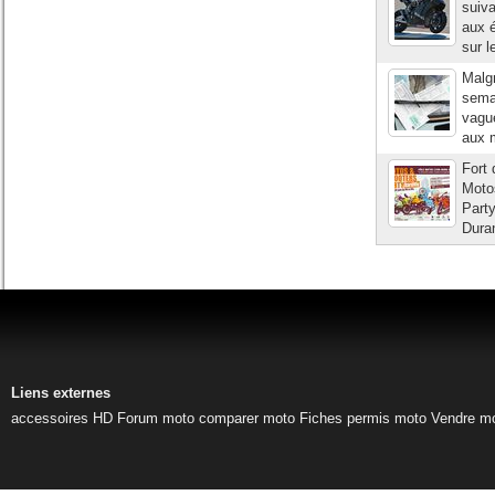
suiva
aux 
sur l
Malgr
semai
vague
aux m
Fort 
Motos
Party
Duran
Liens externes
accessoires HD
Forum moto
comparer moto
Fiches permis moto
Vendre m