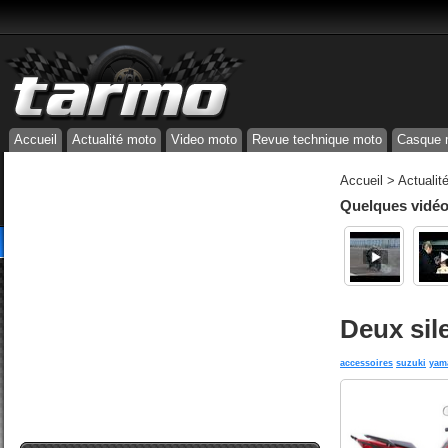
Accueil
Actualité moto
Video moto
Revue technique moto
Casque 
Accueil
>
Actualit
Quelques vidéos
Deux sil
accessoires
suzuki
yam