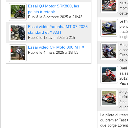
plus 
Essai QJ Motor SRK800, les
mome
points à retenir
cette
Publié le
8 octobre 2025 à 21h43
Si l'
Essai vidéo Yamaha MT 07 2025
prend
tracé
standard et Y AMT
long
Publié le
12 avril 2025 à 21h
Malg
Essai vidéo CF Moto 800 MT X
a por
Publié le
4 mars 2025 à 19h53
Grand
deux 
Dani 
sa s
2012 
Prix 
Jorg
forfa
était
du c
Le pilote du tea
du premier Test O
que Jorge Loren