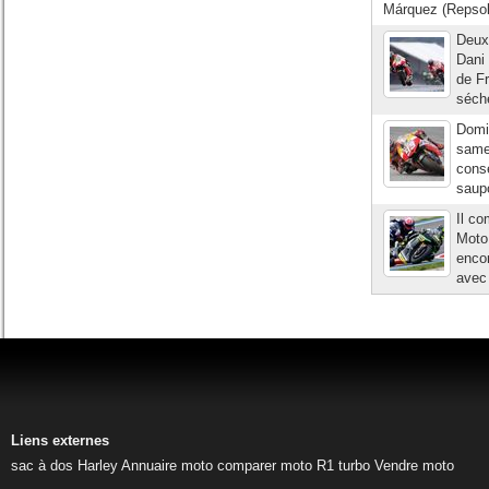
Márquez (Repsol 
Deux 
Dani 
de F
séch
Domin
samed
conse
saupo
Il co
Moto 
encor
avec 
Liens externes
sac à dos Harley
Annuaire moto
comparer moto
R1 turbo
Vendre moto