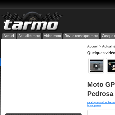
Accueil
Actualité moto
Video moto
Revue technique moto
Casque 
Accueil
>
Actualit
Quelques vidéos
Moto GP 
Pedrosa 
catalogne
andrea ianno
lukas pesek