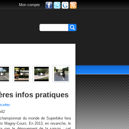
Mon compte
es infos pratiques
m sykes
h42
championnat du monde de Superbike fera
vers Magny-Cours. En 2013, en revanche, le
lera pas le dénouement de la saison : cet