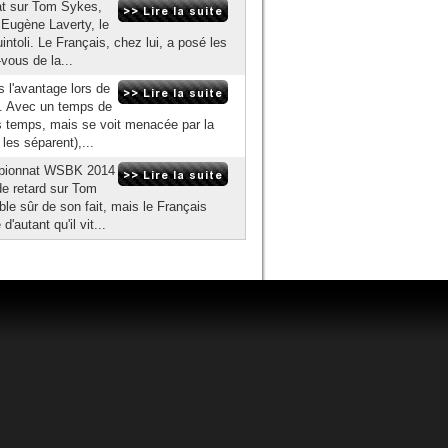
at sur Tom Sykes,
a Eugène Laverty, le
intoli. Le Français, chez lui, a posé les
vous de la...
 l'avantage lors de
s. Avec un temps de
des temps, mais se voit menacée par la
es séparent),...
hampionnat WSBK 2014
de retard sur Tom
e sûr de son fait, mais le Français
autant qu'il vit...