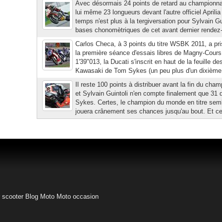
Avec désormais 24 points de retard au championn
lui même 23 longueurs devant l'autre officiel Aprili
temps n'est plus à la tergiversation pour Sylvain Gu
bases chonomètriques de cet avant dernier rendez-
Carlos Checa, à 3 points du titre WSBK 2011, a pris
la première séance d'essais libres de Magny-Cour
1'39"013, la Ducati s'inscrit en haut de la feuille 
Kawasaki de Tom Sykes (un peu plus d'un dixième l
Il reste 100 points à distribuer avant la fin du c
et Sylvain Guintoli n'en compte finalement que 31 
Sykes. Certes, le champion du monde en titre sembl
jouera crânement ses chances jusqu'au bout. Et ce d'
 scooter
Blog Moto
Moto occasion