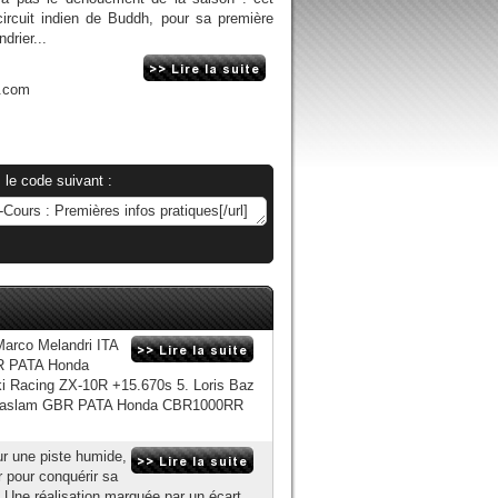
ircuit indien de Buddh, pour sa première
drier...
n.com
 le code suivant :
Marco Melandri ITA
BR PATA Honda
Racing ZX-10R +15.670s 5. Loris Baz
 Haslam GBR PATA Honda CBR1000RR
ur une piste humide,
r pour conquérir sa
 Une réalisation marquée par un écart