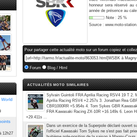
honneur sera réservé au c
année de présence au calen
Note :
25
%
Source :
www.moto-statio
Pour partager cette actualité moto sur un forum copiez et collez
Forum
Blog / Html
ACTUALITÉS MOTO SIMILAIRES
Sylvain Guintoli FRA Aprilia Racing RSV4 19 T 2. 
 World
Aprilia Racing RSV4 +2.257s 3. Jonathan Rea G
CBR1000RR +5.954s 4. Tom Sykes GBR Kawasaki 
9
FRA Kawasaki Racing ZX-10R +16.149s 6. Leon
+29.411s ...
points
Dans un exercice de la Superpole déclaré ouvert s
l'officiel Kawasaki Tom Sykes ne s'est pas fait prie
à 12h27
huitième pole-position de la saison à Magny-Cours.