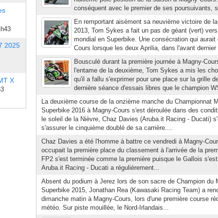
conséquent avec le premier de ses poursuivants, so
es
En remportant aisément sa neuvième victoire de 
1h43
2013, Tom Sykes a fait un pas de géant (vert) vers 
mondial en Superbike. Une consécration qui aurait 
7 2025
Cours lorsque les deux Aprilia, dans l'avant dernier 
Bousculé durant la première journée à Magny-Cour
l'entame de la deuxième, Tom Sykes a mis les cho
qu'il a fallu s'exprimer pour une place sur la grille
 MT X
dernière séance d'essais libres que le champion WS
53
La deuxième course de la onzième manche du Championnat
Superbike 2016 à Magny-Cours s'est déroulée dans des condit
le soleil de la Nièvre, Chaz Davies (Aruba.it Racing - Ducati) 
s'assurer le cinquième doublé de sa carrière....
Chaz Davies a été l'homme à battre ce vendredi à Magny-Cours
occupait la première place du classement à l'arrivée de la pre
FP2 s'est terminée comme la première puisque le Gallois s'est 
Aruba.it Racing - Ducati a régulièrement...
Absent du podium à Jerez lors de son sacre de Champion du
Superbike 2015, Jonathan Rea (Kawasaki Racing Team) a renou
dimanche matin à Magny-Cours, lors d'une première course rédu
météo. Sur piste mouillée, le Nord-Irlandais...