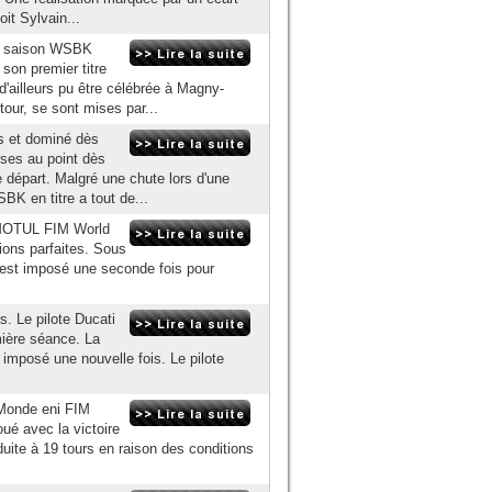
it Sylvain...
la saison WSBK
son premier titre
d'ailleurs pu être célébrée à Magny-
tour, se sont mises par...
s et dominé dès
ses au point dès
 de départ. Malgré une chute lors d'une
BK en titre a tout de...
 MOTUL FIM World
ions parfaites. Sous
s'est imposé une seconde fois pour
. Le pilote Ducati
mière séance. La
imposé une nouvelle fois. Le pilote
 Monde eni FIM
é avec la victoire
ite à 19 tours en raison des conditions