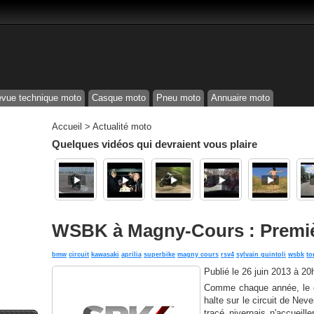
vue technique moto
Casque moto
Pneu moto
Annuaire moto
Accueil
>
Actualité moto
Quelques vidéos qui devraient vous plaire
WSBK à Magny-Cours : Premièr
bmw
circuit
kawasaki
aprilia
superbike
magny cours
rsv4
sylvain guintoli
wsbk
to
Publié le
26 juin 2013 à 20
Comme chaque année, le 
halte sur le circuit de Ne
tracé nivernais n'accueil