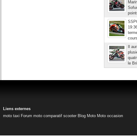
Mari
Sofuo
point
SSPQ
19:3
term
cours
Il au
plusi
quatr
le Br
Liens externes
moto taxi
Forum moto
comparatif scooter
Blog Moto
Moto occasion