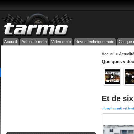
Accueil
Actualité moto
Video moto
Revue technique moto
Casque 
Accueil
>
Actualit
Quelques vidéos
Et de si
triumph
suzuki
yzf
imol