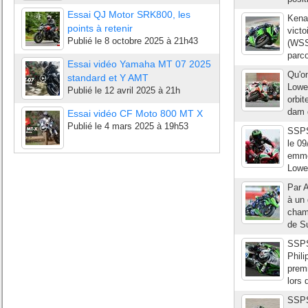
Essai QJ Motor SRK800, les
Kenan
points à retenir
victo
Publié le
8 octobre 2025 à 21h43
(WSS)
parco
Essai vidéo Yamaha MT 07 2025
Qu'on
standard et Y AMT
Lowes
Publié le
12 avril 2025 à 21h
orbit
dam d
Essai vidéo CF Moto 800 MT X
Publié le
4 mars 2025 à 19h53
SSPS
le 09
emmè
Lowes
Par A
à un 
champ
de S
SSPS
Phili
prem
lors 
SSPS