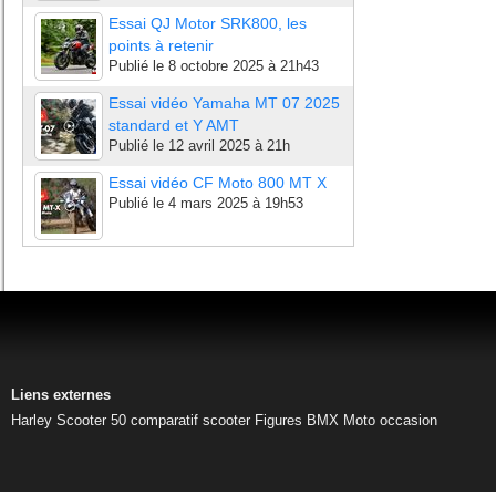
Essai QJ Motor SRK800, les
points à retenir
Publié le
8 octobre 2025 à 21h43
Essai vidéo Yamaha MT 07 2025
standard et Y AMT
Publié le
12 avril 2025 à 21h
Essai vidéo CF Moto 800 MT X
Publié le
4 mars 2025 à 19h53
Liens externes
Harley
Scooter 50
comparatif scooter
Figures BMX
Moto occasion