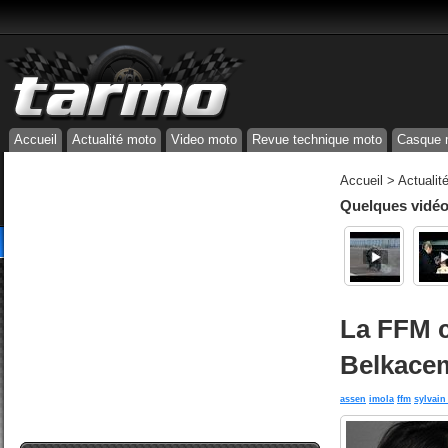
Accueil
Actualité moto
Video moto
Revue technique moto
Casque 
Accueil
>
Actualit
Quelques vidéos
La FFM co
Belkacem
assen
imola
ffm
sylvain