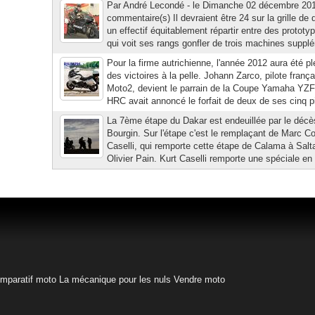
Par André Lecondé - le Dimanche 02 décembre 201
commentaire(s) Il devraient être 24 sur la grille d
un effectif équitablement répartir entre des protot
qui voit ses rangs gonfler de trois machines supplé
Pour la firme autrichienne, l'année 2012 aura été 
des victoires à la pelle. Johann Zarco, pilote frança
Moto2, devient le parrain de la Coupe Yamaha YZF-
HRC avait annoncé le forfait de deux de ses cinq pi
La 7ème étape du Dakar est endeuillée par le déc
Bourgin. Sur l'étape c'est le remplaçant de Marc Co
Caselli, qui remporte cette étape de Calama à Salta
Olivier Pain. Kurt Caselli remporte une spéciale en
mparatif moto
La mécanique pour les nuls
Vendre moto