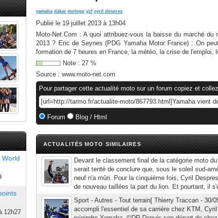
yamaha
dakar
motogp
yzf
cyril despres
Publié le
19 juillet 2013 à 13h04
Moto-Net.Com : A quoi attribuez-vous la baisse du marché du
2013 ? Eric de Seynes (PDG Yamaha Motor France) : On peut 
formation de 7 heures en France, la météo, la crise de l'emploi, le
Note :
27
%
Source :
www.moto-net.com
Pour partager cette actualité moto sur un forum copiez et collez
Forum
Blog / Html
ACTUALITÉS MOTO SIMILAIRES
 World
Devant le classement final de la catégorie moto d
serait tenté de conclure que, sous le soleil sud-amé
9
neuf n'a mûri. Pour la cinquième fois, Cyril Despr
de nouveau taillées la part du lion. Et pourtant, il s'
points
Sport - Autres - Tout terrain[ Thierry Traccan - 30/
accompli l'essentiel de sa carrière chez KTM, Cyri
à 12h27
rejoindre Yamaha. ©DR Depuis son départ de che