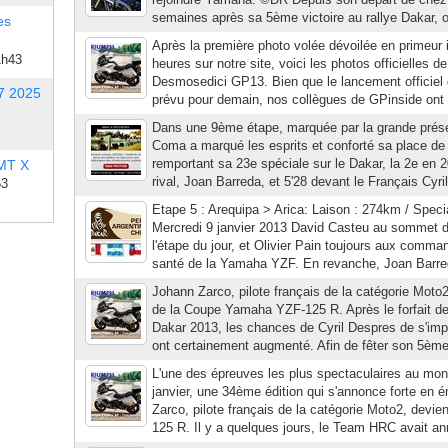
semaines après sa 5ème victoire au rallye Dakar, o
es
Après la première photo volée dévoilée en primeur 
1h43
heures sur notre site, voici les photos officielles de
Desmosedici GP13. Bien que le lancement officiel
7 2025
prévu pour demain, nos collègues de GPinside ont d
Dans une 9ème étape, marquée par la grande prés
Coma a marqué les esprits et conforté sa place de 
remportant sa 23e spéciale sur le Dakar, la 2e en 
 MT X
rival, Joan Barreda, et 5'28 devant le Français Cyr
53
Etape 5 : Arequipa > Arica: Laison : 274km / Spec
Mercredi 9 janvier 2013 David Casteu au sommet 
l'étape du jour, et Olivier Pain toujours aux comma
santé de la Yamaha YZF. En revanche, Joan Barreda
Johann Zarco, pilote français de la catégorie Moto2,
de la Coupe Yamaha YZF-125 R. Après le forfait d
Dakar 2013, les chances de Cyril Despres de s'imp
ont certainement augmenté. Afin de fêter son 5ème 
L'une des épreuves les plus spectaculaires au m
janvier, une 34ème édition qui s'annonce forte en 
Zarco, pilote français de la catégorie Moto2, devi
125 R. Il y a quelques jours, le Team HRC avait ann