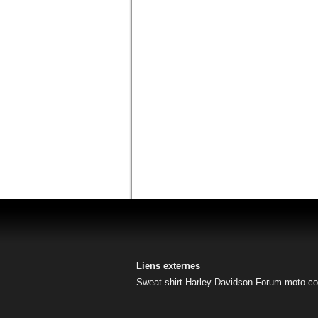
Liens externes
Sweat shirt Harley Davidson
Forum moto
co