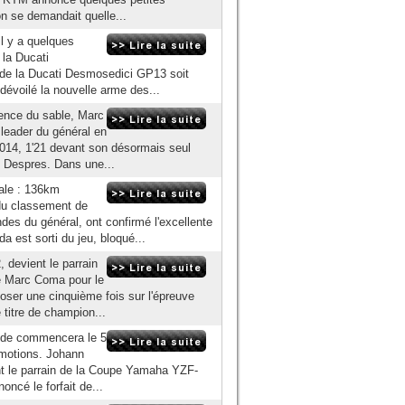
n se demandait quelle...
il y a quelques
 la Ducati
 de la Ducati Desmosedici GP13 soit
évoilé la nouvelle arme des...
ence du sable, Marc
leader du général en
2014, 1'21 devant son désormais seul
il Despres. Dans une...
iale : 136km
du classement de
ndes du général, ont confirmé l'excellente
 est sorti du jeu, bloqué...
 devient le parrain
e Marc Coma pour le
oser une cinquième fois sur l'épreuve
titre de champion...
onde commencera le 5
émotions. Johann
ent le parrain de la Coupe Yamaha YZF-
oncé le forfait de...