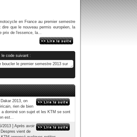
 motocycle en France au premier semestre
dire que le nouveau permis européen, la
 prix de l'essence, la...
 le code suivant :
u Dakar 2013, on
ricain, rien de bien
es a dominé son sujet et les KTM se sont
en est...
05/2013 ] Après avoir
l Despres vient de
z KTM annoncé quelques petites