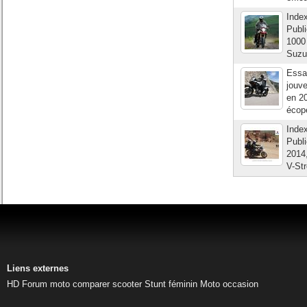
Index
Publi
1000 
Suzuk
Essai
jouve
en 20
écope
Inde
Publi
2014,
V-St
Liens externes
HD
Forum moto
comparer scooter
Stunt féminin
Moto occasion