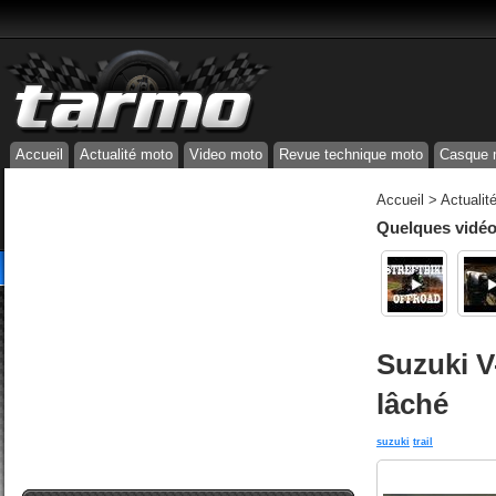
Accueil
Actualité moto
Video moto
Revue technique moto
Casque 
Accueil
>
Actualit
Quelques vidéos
Suzuki V-
lâché
suzuki
trail