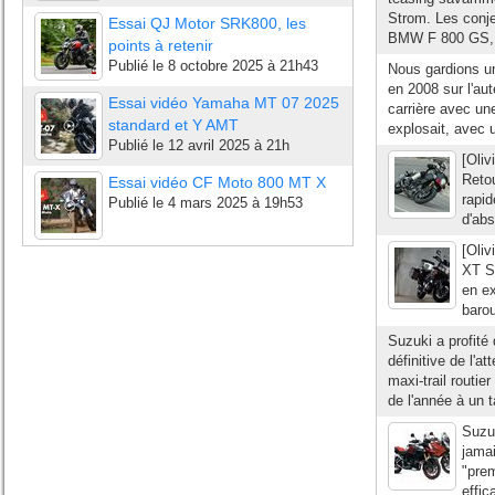
Strom. Les conjec
Essai QJ Motor SRK800, les
BMW F 800 GS, ou
points à retenir
Publié le
8 octobre 2025 à 21h43
Nous gardions un
en 2008 sur l'au
Essai vidéo Yamaha MT 07 2025
carrière avec un
standard et Y AMT
explosait, avec 
Publié le
12 avril 2025 à 21h
[Oliv
Reto
Essai vidéo CF Moto 800 MT X
rapi
Publié le
4 mars 2025 à 19h53
d'abs
[Oliv
XT S
en e
barou
Suzuki a profité 
définitive de l'
maxi-trail routi
de l'année à un t
Suzu
jamai
"pre
effic