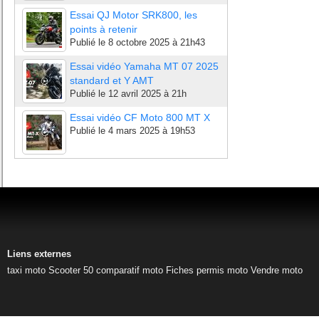
Essai QJ Motor SRK800, les
points à retenir
Publié le
8 octobre 2025 à 21h43
Essai vidéo Yamaha MT 07 2025
standard et Y AMT
Publié le
12 avril 2025 à 21h
Essai vidéo CF Moto 800 MT X
Publié le
4 mars 2025 à 19h53
Liens externes
taxi moto
Scooter 50
comparatif moto
Fiches permis moto
Vendre moto