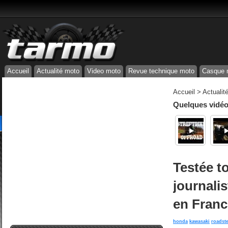
Accueil
Actualité moto
Video moto
Revue technique moto
Casque 
Accueil
>
Actualit
Quelques vidéos
Testée t
journalis
en Franc
honda
kawasaki
roadst