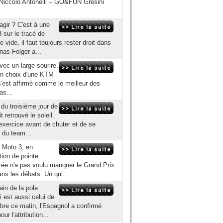
Niccolò Antonelli – GO&FUN Gresini
gir ? C'est à une
3 sur le tracé de
vide, il faut toujours rester droit dans
nas Folger a...
vec un large sourire.
 son choix d'une KTM
 s'est affirmé comme le meilleur des
as...
du troisième jour de
 retrouvé le soleil.
'exercice avant de chuter et de se
e du team...
e Moto 3, en
tion de pointe
utée n'a pas voulu manquer le Grand Prix
ns les débats. Un qui...
in de la pole
 est aussi celui de
ibre ce matin, l'Espagnol a confirmé
ur l'attribution...