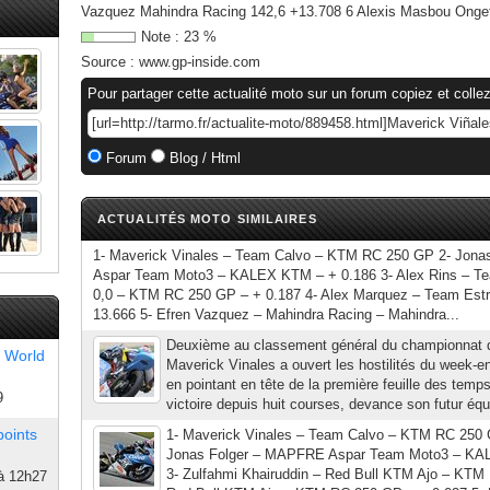
Vazquez Mahindra Racing 142,6 +13.708 6 Alexis Masbou Ongett
Note :
23
%
Source :
www.gp-inside.com
Pour partager cette actualité moto sur un forum copiez et collez
Forum
Blog / Html
ACTUALITÉS MOTO SIMILAIRES
1- Maverick Vinales – Team Calvo – KTM RC 250 GP 2- Jon
Aspar Team Moto3 – KALEX KTM – + 0.186 3- Alex Rins – Tea
0,0 – KTM RC 250 GP – + 0.187 4- Alex Marquez – Team Estr
13.666 5- Efren Vazquez – Mahindra Racing – Mahindra...
Deuxième au classement général du championnat
 World
Maverick Vinales a ouvert les hostilités du week-e
en pointant en tête de la première feuille des temps
9
victoire depuis huit courses, devance son futur équ
points
1- Maverick Vinales – Team Calvo – KTM RC 250 G
Jonas Folger – MAPFRE Aspar Team Moto3 – KA
3- Zulfahmi Khairuddin – Red Bull KTM Ajo – KTM
à 12h27