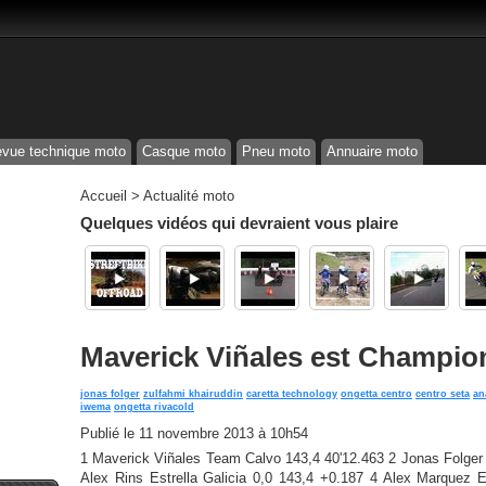
vue technique moto
Casque moto
Pneu moto
Annuaire moto
Accueil
>
Actualité moto
Quelques vidéos qui devraient vous plaire
Maverick Viñales est Champio
jonas folger
zulfahmi khairuddin
caretta technology
ongetta centro
centro seta
an
iwema
ongetta rivacold
Publié le
11 novembre 2013 à 10h54
1 Maverick Viñales Team Calvo 143,4 40'12.463 2 Jonas Folge
Alex Rins Estrella Galicia 0,0 143,4 +0.187 4 Alex Marquez E