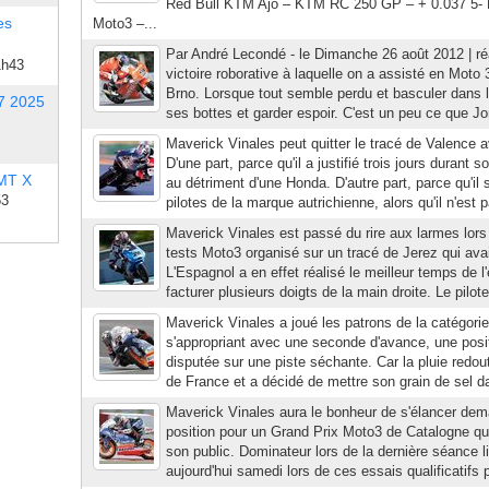
Red Bull KTM Ajo – KTM RC 250 GP – + 0.037 5- 
es
Moto3 –...
Par André Lecondé - le Dimanche 26 août 2012 | réa
1h43
victoire roborative à laquelle on a assisté en Moto 
Brno. Lorsque tout semble perdu et basculer dans le 
7 2025
ses bottes et garder espoir. C'est un peu ce que Jo
Maverick Vinales peut quitter le tracé de Valence a
D'une part, parce qu'il a justifié trois jours durant
 MT X
au détriment d'une Honda. D'autre part, parce qu'il
53
pilotes de la marque autrichienne, alors qu'il n'est p
Maverick Vinales est passé du rire aux larmes lors 
tests Moto3 organisé sur un tracé de Jerez qui avait
L'Espagnol a en effet réalisé le meilleur temps de l
facturer plusieurs doigts de la main droite. Le pilot
Maverick Vinales a joué les patrons de la catégori
s'appropriant avec une seconde d'avance, une posi
disputée sur une piste séchante. Car la pluie redo
de France et a décidé de mettre son grain de sel da
Maverick Vinales aura le bonheur de s'élancer dema
position pour un Grand Prix Moto3 de Catalogne qui
son public. Dominateur lors de la dernière séance l
aujourd'hui samedi lors de ces essais qualificatifs po