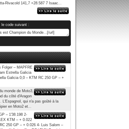
a-Rivacold 141,7 +28.587 7 Isaac...
 le code suivant :
as Folger – MAPFRE
m Estrella Galicia
ella Galicia 0,0 – KTM RC 250 GP – +
 du monde de Moto3,
nd du côté d'Aragon
. L'Espagnol, qui n'a pas goûté à la
ipier en Moto2 et...
P – 1'38.198 2-
LEX KTM – + 0.022
 RC 250 GP – + 0.026 4- Luis Salom –