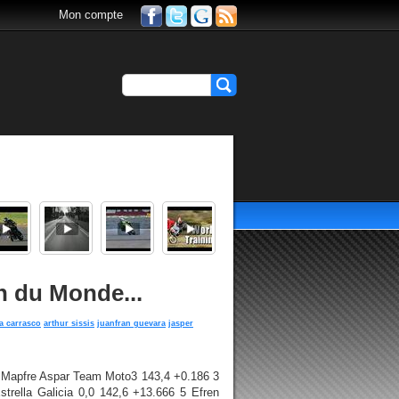
Mon compte
n du Monde...
a carrasco
arthur sissis
juanfran guevara
jasper
r Mapfre Aspar Team Moto3 143,4 +0.186 3
strella Galicia 0,0 142,6 +13.666 5 Efren