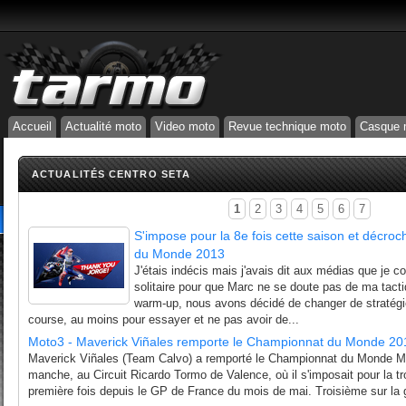
Accueil
Actualité moto
Video moto
Revue technique moto
Casque 
ACTUALITÉS CENTRO SETA
1
2
3
4
5
6
7
S'impose pour la 8e fois cette saison et décroc
du Monde 2013
J'étais indécis mais j'avais dit aux médias que je c
solitaire pour que Marc ne se doute pas de ma tacti
warm-up, nous avons décidé de changer de stratégie
course, au moins pour essayer et ne pas avoir de...
Moto3 - Maverick Viñales remporte le Championnat du Monde 20
Maverick Viñales (Team Calvo) a remporté le Championnat du Monde Mo
manche, au Circuit Ricardo Tormo de Valence, où il s'imposait pour la tro
première fois depuis le GP de France du mois de mai. Troisième sur la gri