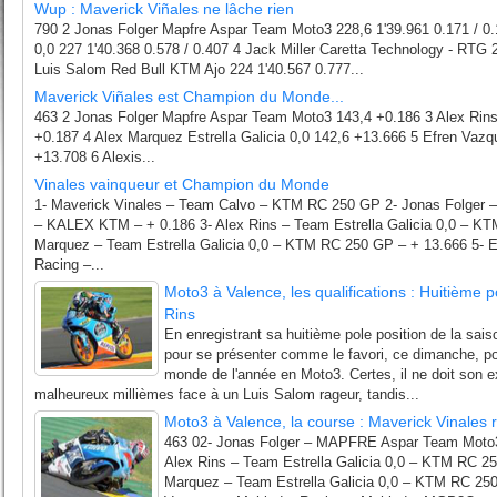
Wup : Maverick Viñales ne lâche rien
790 2 Jonas Folger Mapfre Aspar Team Moto3 228,6 1'39.961 0.171 / 0.1
0,0 227 1'40.368 0.578 / 0.407 4 Jack Miller Caretta Technology - RTG 2
Luis Salom Red Bull KTM Ajo 224 1'40.567 0.777...
Maverick Viñales est Champion du Monde...
463 2 Jonas Folger Mapfre Aspar Team Moto3 143,4 +0.186 3 Alex Rins E
+0.187 4 Alex Marquez Estrella Galicia 0,0 142,6 +13.666 5 Efren Vaz
+13.708 6 Alexis...
Vinales vainqueur et Champion du Monde
1- Maverick Vinales – Team Calvo – KTM RC 250 GP 2- Jonas Folge
– KALEX KTM – + 0.186 3- Alex Rins – Team Estrella Galicia 0,0 – KT
Marquez – Team Estrella Galicia 0,0 – KTM RC 250 GP – + 13.666 5- 
Racing –...
Moto3 à Valence, les qualifications : Huitième p
Rins
En enregistrant sa huitième pole position de la saison
pour se présenter comme le favori, ce dimanche, po
monde de l'année en Moto3. Certes, il ne doit son e
malheureux millièmes face à un Luis Salom rageur, tandis...
Moto3 à Valence, la course : Maverick Vinales r
463 02- Jonas Folger – MAPFRE Aspar Team Moto
Alex Rins – Team Estrella Galicia 0,0 – KTM RC 25
Marquez – Team Estrella Galicia 0,0 – KTM RC 250