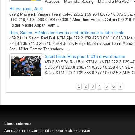
Vazquez – Mahindra Racing – Mahindra MGP3O – + 
Hit the road, Jack
879 2 Maverick Viñales Team Calvo 225,2 1'39.954 0.075 / 0.075 3 Jack
RTG 216,2 1'39.963 0.084 / 0.009 4 Alex Rins Estrella Galicia 0,0 219 1
Folger Mapfre Aspar Team...
Rins, Salom, Viñales les favoris sont prêts pour la lutte finale
459 2 Luis Salom Red Bull KTM Ajo 222,2 1'39.475 0.016 / 0.016 3 Mav
223,8 1'39.744 0.285 / 0.269 4 Jonas Folger Mapfre Aspar Team Moto3 2
Jack Miller Caretta Technology -...
Sport Bikes Rins pour 0.016 devant Salom
459 2 39 SPA Red Bull KTM Ajo KTM 222.2 1'39.47
Calvo KTM 223.8 1'39.744 0.285 / 0.269 4 94 GER
Kalex KTM 220.7 1'39.836 0.377 / 0.092 5 8 AUS C
1
2
3
4
5
6
7
Liens externes
Annuaire moto
comparatif scooter
Moto occasion