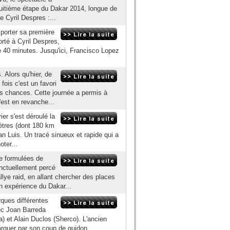
itième étape du Dakar 2014, longue de
e Cyril Despres :...
porter sa première
orté à Cyril Despres,
e 40 minutes. Jusqu'ici, Francisco Lopez
 Alors qu'hier, de
fois c'est un favori
ses chances. Cette journée a permis à
est en revanche...
er s'est déroulé la
ètres (dont 180 km
an Luis. Un tracé sinueux et rapide qui a
oter...
re formulées de
onctuellement percé
ye raid, en allant chercher des places
n expérience du Dakar...
rques différentes
ec Joan Barreda
 et Alain Duclos (Sherco). L'ancien
rquer par son coup de guidon....