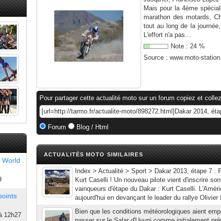
Mais pour la 4ème spéciale
marathon des motards, Cha
tout au long de la journée,
L'effort n'a pas...
Note :
24
%
Source :
www.moto-statio
Pour partager cette actualité moto sur un forum copiez et collez
Forum
Blog / Html
ACTUALITÉS MOTO SIMILAIRES
 World
Index > Actualité > Sport > Dakar 2013, étape 7 : P
9
Kurt Caselli ! Un nouveau pilote vient d'inscrire s
vainqueurs d'étape du Dakar : Kurt Caselli. L'Amér
points
aujourd'hui en devançant le leader du rallye Olivier 
Bien que les conditions météorologiques aient em
à 12h27
passer sur le Salar d'Uyuni comme initialement pré