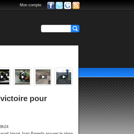
Mon compte
 victoire pour
19h24
 avait laissé Joan Barreda assurer le show.