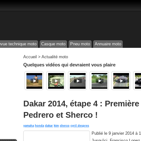
vue technique moto
Casque moto
Pneu moto
Annuaire moto
Accueil
>
Actualité moto
Quelques vidéos qui devraient vous plaire
Dakar 2014, étape 4 : Première
Pedrero et Sherco !
yamaha
honda
dakar
ktm
sherco
cyril despres
Publié le
9 janvier 2014 à 
Jusqu'ici, Francisco Lopez