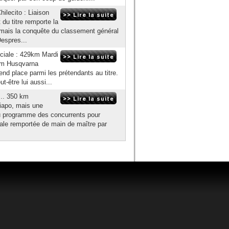
ilecito : Liaison
du titre remporte la
, mais la conquête du classement général
Despres...
ciale : 429km Mardi
eam Husqvarna
nd place parmi les prétendants au titre.
t-être lui aussi...
.. 350 km
iapo, mais une
u programme des concurrents pour
iale remportée de main de maître par