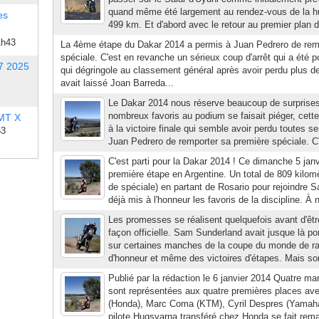
quand même été largement au rendez-vous de la hu
es
499 km. Et d'abord avec le retour au premier plan d
1h43
La 4ème étape du Dakar 2014 a permis à Juan Pedrero de rem
spéciale. C'est en revanche un sérieux coup d'arrêt qui a été p
7 2025
qui dégringole au classement général après avoir perdu plus d
avait laissé Joan Barreda...
Le Dakar 2014 nous réserve beaucoup de surprises.
nombreux favoris au podium se faisait piéger, cette 
 MT X
à la victoire finale qui semble avoir perdu toutes 
53
Juan Pedrero de remporter sa première spéciale. C'
C'est parti pour la Dakar 2014 ! Ce dimanche 5 janvi
première étape en Argentine. Un total de 809 kilom
de spéciale) en partant de Rosario pour rejoindre S
déjà mis à l'honneur les favoris de la discipline. À n
Les promesses se réalisent quelquefois avant d'êt
façon officielle. Sam Sunderland avait jusque là p
sur certaines manches de la coupe du monde de rall
d'honneur et même des victoires d'étapes. Mais so
Publié par la rédaction le 6 janvier 2014 Quatre ma
sont représentées aux quatre premières places av
(Honda), Marc Coma (KTM), Cyril Despres (Yamaha)
pilote Huqsvarna transféré chez Honda se fait rema