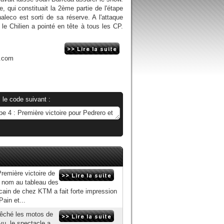
, qui constituait la 2ème partie de l'étape
leco est sorti de sa réserve. A l'attaque
 le Chilien a pointé en tête à tous les CP.
n.com
 le code suivant :
remière victoire de
on nom au tableau des
icain de chez KTM a fait forte impression
Pain et...
pêché les motos de
vu, le spectacle a