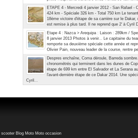
ETAPE 4 - Mercredi 4 janvier 2012 - San Rafael - Ch
424 km - Spéciale 326 km - Total 750 km Le tenant 
18ème victoire d'étape de sa carrière sur le Dakar
est remise à plus tard. Il ne reprend que 2' à Cyril 
Etape 4 : Nazca > Arequipa : Laison : 289km / Spe
8 janvier 2013 Photos à venir... Le capitaine du t
remporte sa deuxième spéciale cette année et repre
Olivier Pain, nouveau leader de la course, rentre peu
Despres enchaîne, Coma déroule, Barreda sombre.
chronométrés qui terminent dans les dunes de Cop
étape de 699 km entre El Salvador et La Serana a
l'avant-dernière étape de ce Dakar 2014. Une spéc
Cyril...
 scooter
Blog Moto
Moto occasion