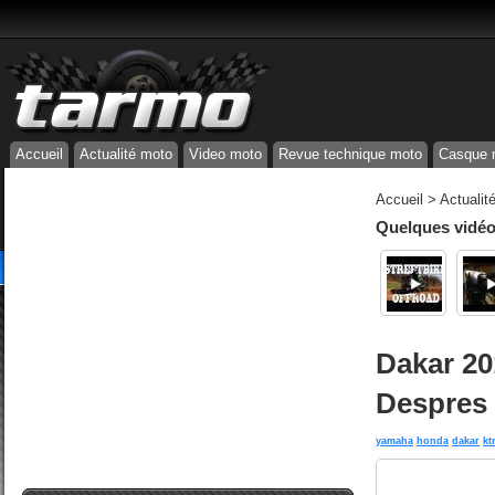
Accueil
Actualité moto
Video moto
Revue technique moto
Casque 
Accueil
>
Actualit
Quelques vidéos
Dakar 20
Despres
yamaha
honda
dakar
kt