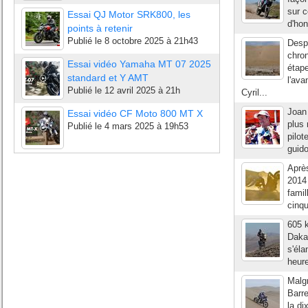
sur c
Essai QJ Motor SRK800, les
d'hon
points à retenir
Publié le
8 octobre 2025 à 21h43
Desp
chro
Essai vidéo Yamaha MT 07 2025
étap
standard et Y AMT
l'ava
Publié le
12 avril 2025 à 21h
Cyril...
Joan 
Essai vidéo CF Moto 800 MT X
plus 
Publié le
4 mars 2025 à 19h53
pilot
guido
Après
2014 
famil
cinqu
605 
Daka
s'éla
heure
Malgr
Barre
la di