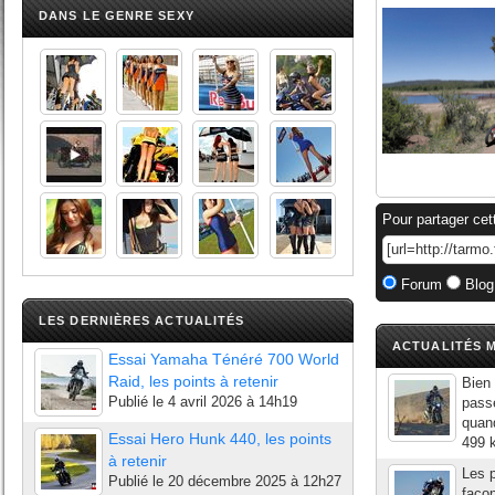
DANS LE GENRE SEXY
Pour partager cet
Forum
Blog
LES DERNIÈRES ACTUALITÉS
ACTUALITÉS M
Essai Yamaha Ténéré 700 World
Raid, les points à retenir
Bien
Publié le
4 avril 2026 à 14h19
passe
quan
Essai Hero Hunk 440, les points
499 k
à retenir
Les p
Publié le
20 décembre 2025 à 12h27
façon