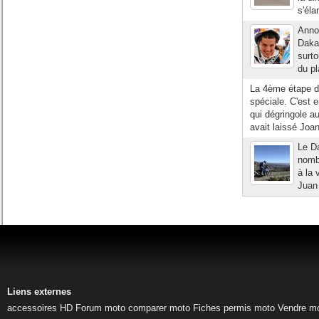
s'éla
Anno
Dakar
surto
du pl
La 4ème étape d
spéciale. C'est e
qui dégringole a
avait laissé Joan
Le Da
nombr
à la 
Juan 
Liens externes
accessoires HD
Forum moto
comparer moto
Fiches permis moto
Vendre m