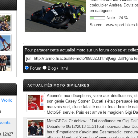
coéquipier Andrea Dovizios
en catégorie...
Note :
24
%
Source :
www.sport-bikes.f
Pour partager cette actualité moto sur un forum copiez et collez
Forum
Blog / Html
ACTUALITÉS MOTO SIMILAIRES
Abonnés aux déceptions, voire aux désillusions, de
 World
son génie Casey Stoner, Ducati s'était persuadé êtr
mauvais sort, d'une fatalité qui lui ferait boire le ca
9
MotoGP servie. Puis est arrivé le magicien Gigi Dall
MotoGPCal Crutchlow : ''J'ai confiance en Gigi Dall'
points
Debarle le 06/12/2013 11:31Tout nouveau chez Duca
bout d'impatience d'avoir une Desmosedici concurren
à 12h27
officiels Honda et Yamaha n'envisagent pas de lui f