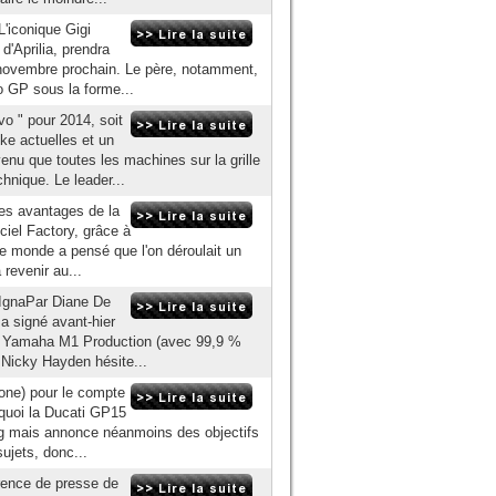
L'iconique Gigi
 d'Aprilia, prendra
ovembre prochain. Le père, notamment,
o GP sous la forme...
vo " pour 2014, soit
e actuelles et un
u que toutes les machines sur la grille
hnique. Le leader...
es avantages de la
iciel Factory, grâce à
e monde a pensé que l'on déroulait un
 revenir au...
'IgnaPar Diane De
a signé avant-hier
une Yamaha M1 Production (avec 99,9 %
 Nicky Hayden hésite...
one) pour le compte
urquoi la Ducati GP15
g mais annonce néanmoins des objectifs
ujets, donc...
rence de presse de