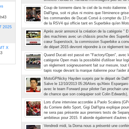
es
Coup de tonnerre dans le ciel de la moto italienne. 
Dall'Igna, soit ni plus ni moins que l'éminence grise
1h43
les commandes de Ducati Corsé à compter du 13 n
de la RSV4 qui officie tant en Superbike qu'en Mot
7 2025
Après avoir annoncé la création de la catégorie " E
des machines avec un châssis proche des Superbik
cœur Superstock, la commission Superbike a conven
de départ 2015 devront répondre à ce règlement tec
 MT X
53
Quand Ducati est passé en "Factory/Open", avec l
catégorie Open mais la possibilité d'utiliser leur log
un règlement soigneusement fait sur mesure, tout l
tapis rouge devant la marque italienne pour l'aider à
MotoGPNicky Hayden surpris par le départ de Dall
Salve le 12/10/2013 05:26Alors qu'Aleix Espargaro 
avec le team Forward pour piloter l'an prochain 
de chance que son coéquipier soit Colin Edwards),
Lors d'une interview accordée à Paolo Scalera (GP
du Corriere dello Sport, Gigi Dall'Igna explique po
ne sera pas présente aux premiers tests de Sepan
ambitieux pour 2015. Il aborde également d'autres s
Vendredi midi, la Dorna nous a présenté une confé