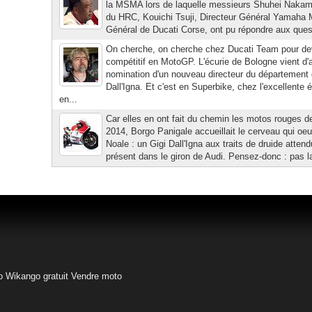
la MSMA lors de laquelle messieurs Shuhei Nakam
du HRC, Kouichi Tsuji, Directeur Général Yamaha Mo
Général de Ducati Corse, ont pu répondre aux quest
On cherche, on cherche chez Ducati Team pour dev
compétitif en MotoGP. L'écurie de Bologne vient d'
nomination d'un nouveau directeur du département 
Dall'Igna. Et c'est en Superbike, chez l'excellente
en...
Car elles en ont fait du chemin les motos rouges de
2014, Borgo Panigale accueillait le cerveau qui oeu
Noale : un Gigi Dall'Igna aux traits de druide atte
présent dans le giron de Audi. Pensez-donc : pas l
o
Wikango gratuit
Vendre moto