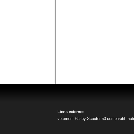
Liens externes
vetement Harley
Scooter 50
comparatif mot