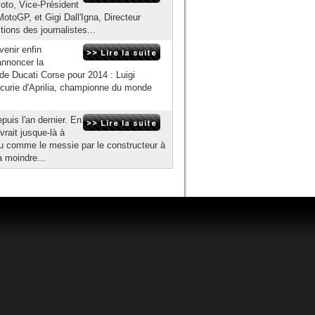
oto, Vice-Président
toGP, et Gigi Dall'Igna, Directeur
ions des journalistes...
enir enfin
annoncer la
de Ducati Corse pour 2014 : Luigi
 écurie d'Aprilia, championne du monde
puis l'an dernier. En
vrait jusque-là à
ndu comme le messie par le constructeur à
a moindre...