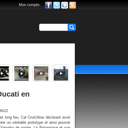
Mon compte
 Ducati en
16h22
ait long feu, Cal Crutchlow déclarant avoir
ter un véritable prototype et ainsi pouvoir
t Yamaha de pointe. Le Britannique et son