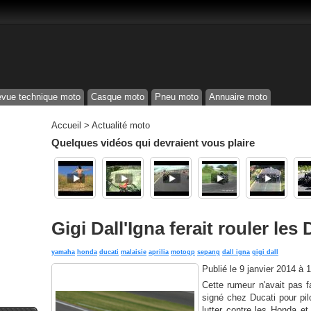
vue technique moto
Casque moto
Pneu moto
Annuaire moto
Accueil
>
Actualité moto
Quelques vidéos qui devraient vous plaire
Gigi Dall'Igna ferait rouler les
yamaha
honda
ducati
malaisie
aprilia
motogp
sepang
dall igna
gigi dall
Publié le
9 janvier 2014 à 
Cette rumeur n'avait pas f
signé chez Ducati pour pilo
lutter contre les Honda e