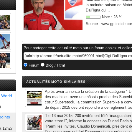
la moindre saison de MotoG
Dall'Igna qui...
Note :
28
%
Source :
www.gp-inside.c
Pour partager cette actualité moto sur un forum copiez et collez
Forum
Blog / Html
ACTUALITÉS MOTO SIMILAIRES
Après avoir annoncé la création de la catégorie " E
 World
des machines avec un châssis proche des Superbik
cœur Superstock, la commission Superbike a conven
9
de départ 2015 devront répondre à ce règlement tec
"Le 13 mai 2015, 200 invités ont fêté l'inauguration
points
votre store !", informe la concession Ducati Paris su
"Parmi les invités, Claudio Domenicali, président 
à 12h27
Dovizioso nous ont fait l'honneur de leur présence 