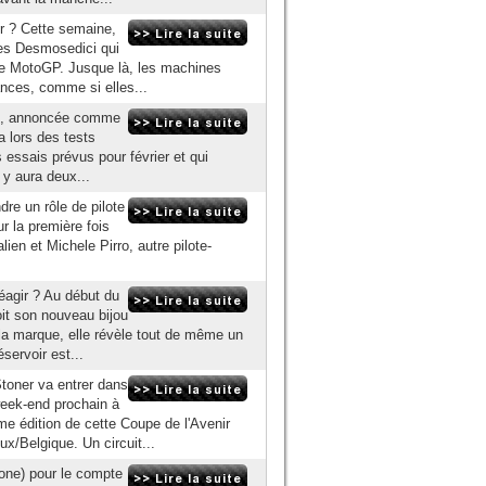
ir ? Cette semaine,
des Desmosedici qui
 de MotoGP. Jusque là, les machines
nces, comme si elles...
P15, annoncée comme
ra lors des tests
 essais prévus pour février et qui
 y aura deux...
re un rôle de pilote
r la première fois
en et Michele Pirro, autre pilote-
éagir ? Au début du
oit son nouveau bijou
la marque, elle révèle tout de même un
servoir est...
ner va entrer dans
eek-end prochain à
me édition de cette Coupe de l'Avenir
ux/Belgique. Un circuit...
one) pour le compte