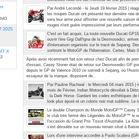
es
Par André Lecondé - le Jeudi 19 février 2015 | réag
les troupes Ducati ont présenté leur dernière née 
1h43
sera leur arme pour affronter une nouvelle saison
rouges n'ont guère impressionné par leurs performa
7 2025
C'est un fait acquis. La toute nouvelle Ducati G
ouvrir l'ère Gigi Dall'Igna de la Desmosedici, arrive
d'intersaison organisés sur le tracé de Sepang. Des
sortiront le MotoGP de l'hibernation. Certes. Mais il
 MT X
53
Après avoir récemment fait son retour chez Ducati afin de prend
d'essais, Casey Stoner était de retour sur Desmosedici GP pou
depuis le GP de Valence 2010 ce samedi à Sepang, où l'Australi
essayeur de la marque, disposent de...
Par Pauline Rachwal - le Mercredi 04 mars 2015 | r
mois de Février, Indian Motorcycle dévoilait à Détr
: la Dark Horse. Gardant les codes esthétiques de 
look plus épuré et un coloris noir mat sublime. Le ré
Le double Champion du Monde MotoGP™ Casey Sto
le club très fermé des Légendes du MotoGP™ le w
l'occasion du Grand Prix Tissot d'Australie. La 42è
s'est déroulée sur un nouveau terrain situé à Baisie
Lors d'une interview accordée à Paolo Scalera (GP