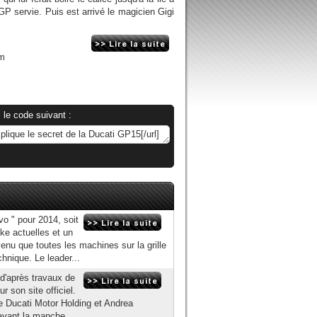
P servie. Puis est arrivé le magicien Gigi
om
 le code suivant :
vo " pour 2014, soit
e actuelles et un
u que toutes les machines sur la grille
hnique. Le leader...
 d'après travaux de
r son site officiel.
de Ducati Motor Holding et Andrea
avant la manche...