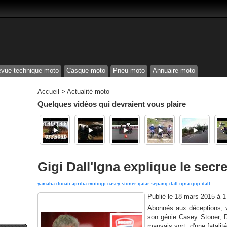
vue technique moto
Casque moto
Pneu moto
Annuaire moto
Accueil
>
Actualité moto
Quelques vidéos qui devraient vous plaire
Gigi Dall'Igna explique le secr
yamaha
ducati
aprilia
motogp
casey stoner
qatar
sepang
dall igna
gigi dall
Publié le
18 mars 2015 à 
Abonnés aux déceptions, vo
son génie Casey Stoner, Du
mauvais sort, d'une fatalité 