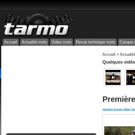
Accueil
Actualité moto
Video moto
Revue technique moto
Casque 
Accueil
>
Actualit
Quelques vidéos
Première
yamaha
honda
dakar
kt