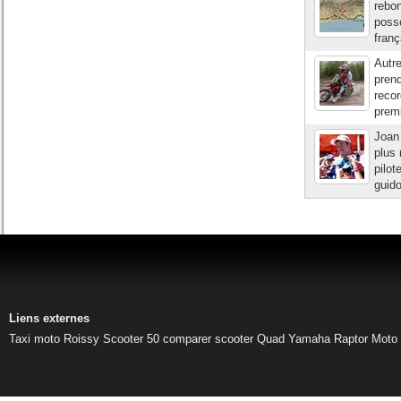
rebon
posse
franç
Autr
pren
recor
premi
Joan 
plus 
pilot
guido
Liens externes
Taxi moto Roissy
Scooter 50
comparer scooter
Quad Yamaha Raptor
Moto 