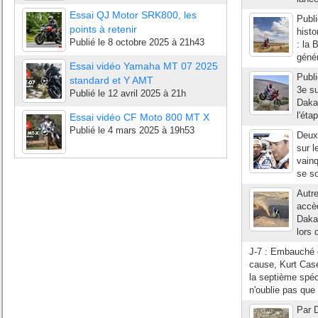
Essai QJ Motor SRK800, les
Publi
points à retenir
hist
Publié le
8 octobre 2025 à 21h43
: la 
génér
Essai vidéo Yamaha MT 07 2025
Publi
standard et Y AMT
3e su
Publié le
12 avril 2025 à 21h
Daka
l'éta
Essai vidéo CF Moto 800 MT X
Publié le
4 mars 2025 à 19h53
Deux
sur l
vainq
se so
Autr
accè
Dakar
lors 
J-7 : Embauché 
cause, Kurt Case
la septième spéc
n'oublie pas que 
Par D