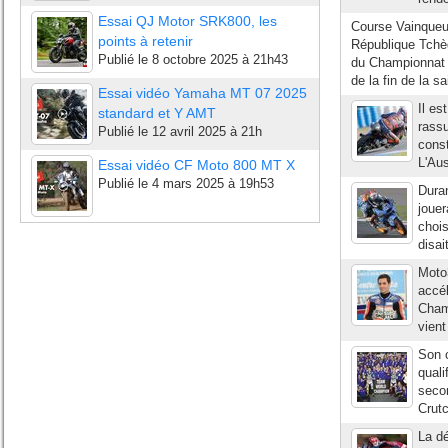
Essai QJ Motor SRK800, les
Course Vainqueur
points à retenir
République Tchè
Publié le
8 octobre 2025 à 21h43
du Championnat 
de la fin de la s
Essai vidéo Yamaha MT 07 2025
Il es
standard et Y AMT
rassu
Publié le
12 avril 2025 à 21h
const
L'Aus
Essai vidéo CF Moto 800 MT X
Publié le
4 mars 2025 à 19h53
Duran
jouer
chois
disai
Moto3
accél
Cham
vient
Son 
quali
seco
Crut
La dé