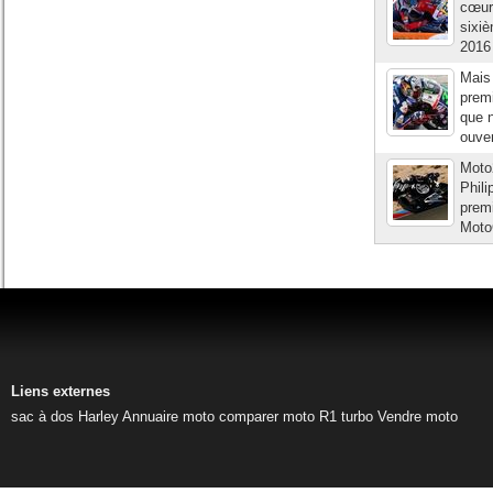
cœur
sixiè
2016 
Mais 
prem
que n
ouver
Moto
Phil
premi
MotoG
Liens externes
sac à dos Harley
Annuaire moto
comparer moto
R1 turbo
Vendre moto