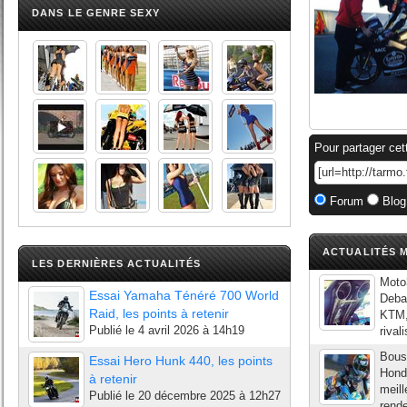
DANS LE GENRE SEXY
Pour partager cet
Forum
Blog
ACTUALITÉS M
LES DERNIÈRES ACTUALITÉS
Moto3
Essai Yamaha Ténéré 700 World
Deba
Raid, les points à retenir
KTM, 
Publié le
4 avril 2026 à 14h19
rival
Bousc
Essai Hero Hunk 440, les points
Honda
à retenir
meill
Publié le
20 décembre 2025 à 12h27
rende