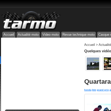
Accueil
Actualité moto
Video moto
Revue technique moto
Casque 
Accueil
>
Actualit
Quelques vidéos
Quartara
honda
ktm
grand prix
a