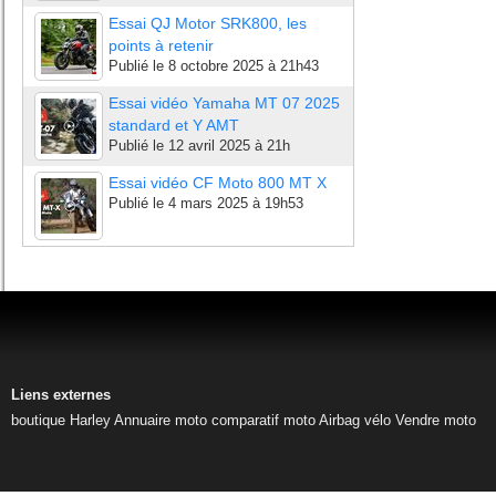
Essai QJ Motor SRK800, les
points à retenir
Publié le
8 octobre 2025 à 21h43
Essai vidéo Yamaha MT 07 2025
standard et Y AMT
Publié le
12 avril 2025 à 21h
Essai vidéo CF Moto 800 MT X
Publié le
4 mars 2025 à 19h53
Liens externes
boutique Harley
Annuaire moto
comparatif moto
Airbag vélo
Vendre moto