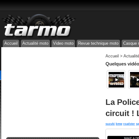
Accueil
Actualité moto
Video moto
Revue technique moto
Casque 
Accueil
>
Actualit
Quelques vidéos
La Polic
circuit !
suzuki
bmw
roadster
sp