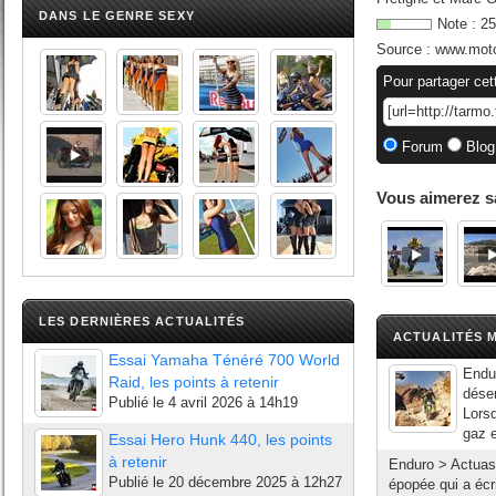
DANS LE GENRE SEXY
Note :
25
Source :
www.mot
Pour partager cet
Forum
Blog
Vous aimerez s
LES DERNIÈRES ACTUALITÉS
ACTUALITÉS M
Essai Yamaha Ténéré 700 World
Endu
Raid, les points à retenir
déser
Publié le
4 avril 2026 à 14h19
Lorsq
gaz e
Essai Hero Hunk 440, les points
à retenir
Enduro > Actuas
Publié le
20 décembre 2025 à 12h27
épopée qui a écri