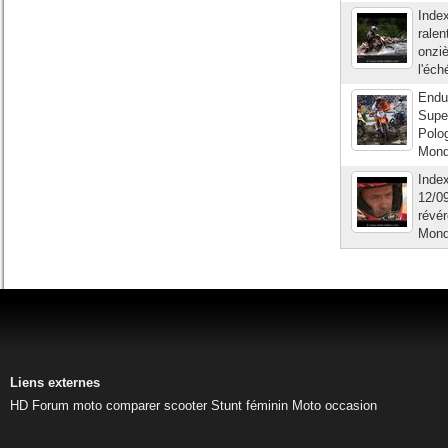
Inde
ralen
onziè
l'éch
Endu
Supe
Polo
Monde
Inde
12/09
révé
Mond
Liens externes
HD
Forum moto
comparer scooter
Stunt féminin
Moto occasion