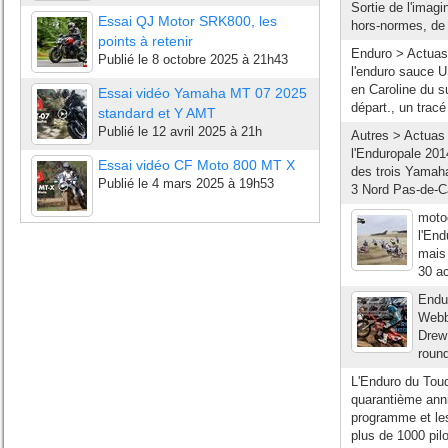
Sortie de l'imag
Essai QJ Motor SRK800, les
hors-normes, de p
points à retenir
Enduro > Actuas
Publié le
8 octobre 2025 à 21h43
l'enduro sauce U
en Caroline du s
Essai vidéo Yamaha MT 07 2025
départ., un tracé
standard et Y AMT
Publié le
12 avril 2025 à 21h
Autres > Actuas
l'Enduropale 201
Essai vidéo CF Moto 800 MT X
des trois Yamah
Publié le
4 mars 2025 à 19h53
3 Nord Pas-de-Ca
moto
l'End
mais 
30 a
Endu
Webb 
Drew 
roun
L'Enduro du Touq
quarantième anniv
programme et les
plus de 1000 pil