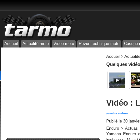
Accueil
Actualité moto
Video moto
Revue technique moto
Casque 
Accueil
>
Actualit
Quelques vidéos
Vidéo : 
yamaha
enduro
Publié le
30 janvie
Enduro > Actuas P
Yamaha Enduro e
Frétigné et Marc G