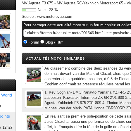
MV Agusta F3 675 - MV Agusta RC-Yakhnich Motorsport 65 - Vla
Note :
28
%
Source :
www.motorevue.com
Pour partager cette actualité moto sur un forum copiez et collez
Forum
Blog / Html
ACTUALITÉS MOTO SIMILAIRES
Au classement combiné des deux séances du vend
dominait devant van der Mark et Cluzel, alors que 
contenter de la quatrième position, à 0.5 de Flori
Coghlan confirmait sa présence régulière parmi les
1. Kev Coghlan- DMC Panavto Yamaha YZF-R6 2'0
 World
Jacobsen- Kawasaki Intermoto ZX-6R 2'01.800 3. 
Agusta Yakhnich F3 675 2'01.809 4. Florian Marin
9
Michael van der Mark- PATA Honda CBR600RR 2'02.
points
En réalisant sa première pole-position de cette sai
Jules Cluzel a réussi une performance de choix sur
effet, le Français offre la tête de la grille de dépa
à 12h27