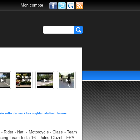
Mon compte
rto rolfo
der mark
kev coghlan
vladimir leonov
- Rider - Nat. - Motorcycle - Class - Team
ng Team India 16 - Jules Cluzel - FRA -