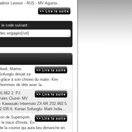
dimir Leonov - RUS - MV Agusta...
 le code suivant :
redi, Marino
Sofuoglu devait se
an grâce à son chrono du matin. Kev
 hommes de tête avec la...
1.662 2. PJ
Jules Cluzel- MV
o- Kawasaki Intermoto ZX-6R 2'02.992 5.
035 6. Kenan Sofuoglu- Mahi India...
son de Supersport,
 le tracé d'Imola. En
rt de la course qui aura lieu dimanche en