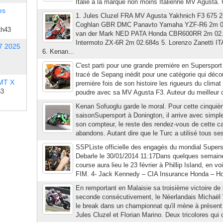
Italie à la marque non moins Italienne MV Agusta. 
es
1. Jules Cluzel FRA MV Agusta Yakhnich F3 675 
Coghlan GBR DMC Panavto Yamaha YZF-R6 2m 02
1h43
van der Mark NED PATA Honda CBR600RR 2m 02.4
Intermoto ZX-6R 2m 02.684s 5. Lorenzo Zanetti
7 2025
6. Kenan...
C'est parti pour une grande première en Supersport
tracé de Sepang inédit pour une catégorie qui déco
 MT X
première fois de son histoire les rigueurs du climat t
53
poudre avec sa MV Agusta F3. Auteur du meilleur 
Kenan Sofuoglu garde le moral. Pour cette cinqui
saisonSupersport à Donington, il arrive avec simpl
son compteur, le reste des rendez-vous de cette c
abandons. Autant dire que le Turc a utilisé tous ses j
SSPListe officielle des engagés du mondial Supers
Debarle le 30/01/2014 11:17Dans quelques semaine
course aura lieu le 23 février à Phillip Island, en v
FIM. 4- Jack Kennedy – CIA Insurance Honda – H
En remportant en Malaisie sa troisième victoire de 
seconde consécutivement, le Néerlandais Michaël 
le break dans un championnat qu'il mène à présent
Jules Cluzel et Florian Marino. Deux tricolores qui 