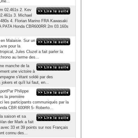
Une...
2m 02.461s 2. Kev
.461s 3. Michael
80s 4. Florian Marino FRA Kawasaki
 ITA PATA Honda CBR600RR 2m 03.160s
 en Malaisie. Sur un
uvre pour la
ropical, Jules Cluzel a fait parler la
chrono au terme des...
ème manche de la
ement une victoire à
ampagne s'étant soldé par des
okers et qu'il lui faut, en...
portPar Philippe
s la première
oici les participants communiqués par la
onda CBR 600RR 5- Roberto...
la saison et sa
Van der Mark a fait
 avec 33 et 39 points sur nos Français
ont connu des...