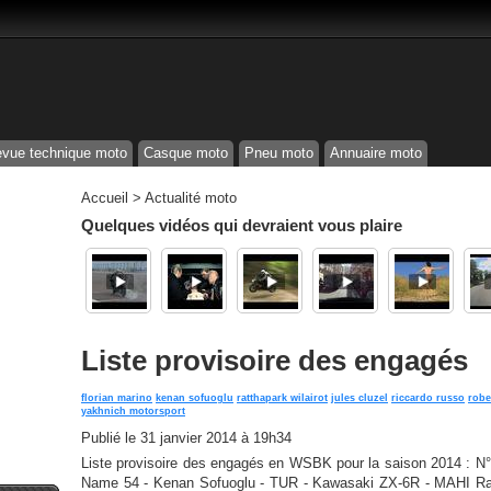
vue technique moto
Casque moto
Pneu moto
Annuaire moto
Accueil
>
Actualité moto
Quelques vidéos qui devraient vous plaire
Liste provisoire des engagés
florian marino
kenan sofuoglu
ratthapark wilairot
jules cluzel
riccardo russo
robe
yakhnich motorsport
Publié le
31 janvier 2014 à 19h34
Liste provisoire des engagés en WSBK pour la saison 2014 : N° 
Name 54 - Kenan Sofuoglu - TUR - Kawasaki ZX-6R - MAHI Raci