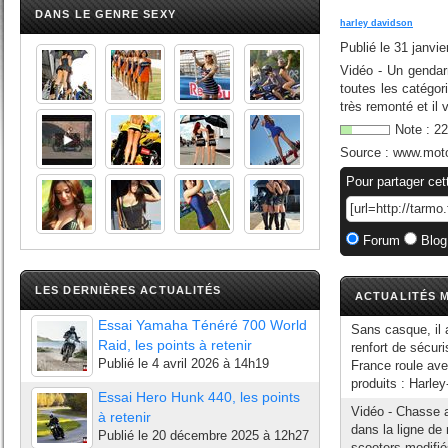
DANS LE GENRE SEXY
harley davidson
Publié le
31 janvie
Vidéo - Un gendar
toutes les catégor
très remonté et il v
Note :
22
Source :
www.moto
Pour partager cet
Forum
Blog
LES DERNIÈRES ACTUALITÉS
ACTUALITÉS M
Essai Yamaha Ténéré 700 World
Sans casque, il 
Raid, les points à retenir
renfort de sécur
Publié le
4 avril 2026 à 14h19
France roule av
produits : Harle
Essai Hero Hunk 440, les points
Vidéo - Chasse 
à retenir
dans la ligne de 
Publié le
20 décembre 2025 à 12h27
scooters modifié