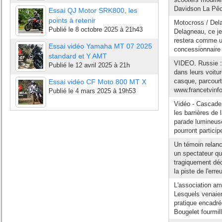
Davidson La Pêch
Essai QJ Motor SRK800, les
points à retenir
Motocross / Dela
Publié le
8 octobre 2025 à 21h43
Delagneau, ce je
restera comme un
Essai vidéo Yamaha MT 07 2025
concessionnaire
standard et Y AMT
VIDEO. Russie : 
Publié le
12 avril 2025 à 21h
dans leurs voitu
casque, parcourt 
Essai vidéo CF Moto 800 MT X
www.francetvinfo.
Publié le
4 mars 2025 à 19h53
Vidéo - Cascade 
les barrières de
parade lumineuse
pourront particip
Un témoin relanc
un spectateur qu
tragiquement décé
la piste de l'erre
L'association am
Lesquels venaient
pratique encadré
Bougelet fourmill