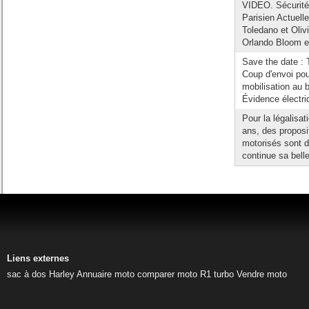
VIDEO. Sécurité 
Parisien Actuell
Toledano et Oliv
Orlando Bloom e
Save the date : T
Coup d'envoi pou
mobilisation au b
Évidence électri
Pour la légalisat
ans, des proposit
motorisés sont d
continue sa belle
Liens externes
sac à dos Harley
Annuaire moto
comparer moto
R1 turbo
Vendre moto