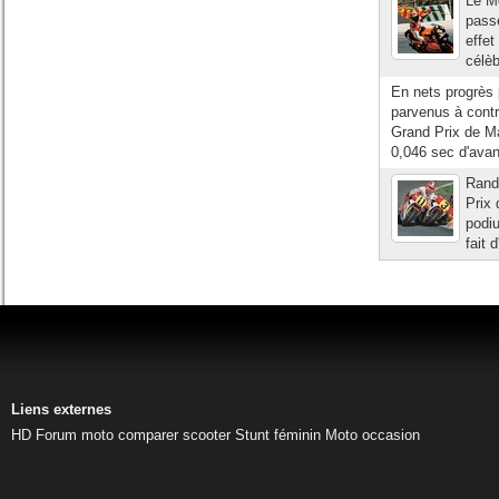
Le M
pass
effet
célè
En nets progrès 
parvenus à contr
Grand Prix de Ma
0,046 sec d'avan
Rand
Prix 
podiu
fait 
Liens externes
HD
Forum moto
comparer scooter
Stunt féminin
Moto occasion