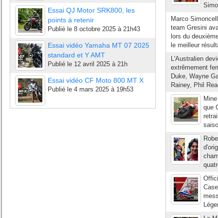
Simon
Essai QJ Motor SRK800, les
Marco Simoncell
points à retenir
team Gresini ava
Publié le
8 octobre 2025 à 21h43
lors du deuxième
Essai vidéo Yamaha MT 07 2025
le meilleur résult
standard et Y AMT
L'Australien de
Publié le
12 avril 2025 à 21h
extrêmement fer
Duke, Wayne Gar
Essai vidéo CF Moto 800 MT X
Rainey, Phil Re
Publié le
4 mars 2025 à 19h53
Mine 
que 
retra
saiso
Robe
d'ori
champ
quatr
Offic
Case
messa
Lége