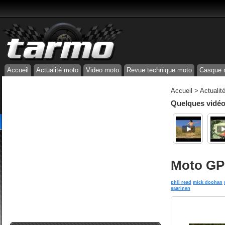
Accueil
Actualité moto
Video moto
Revue technique moto
Casque 
Accueil
>
Actualit
Quelques vidéos
Moto GP 
phil read
mick doohan
saarinen