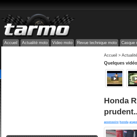
Accueil
Actualité moto
Video moto
Revue technique moto
Casque 
Accueil
>
Actualit
Quelques vidéos
Honda RC
prudent..
accessoire
honda
arag