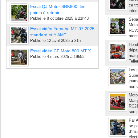
ce t
Essai QJ Motor SRK800, les
intér
points à retenir
Publié le
8 octobre 2025 à 21h43
Sepan
MotoG
Essai vidéo Yamaha MT 07 2025
RCV10
standard et Y AMT
montu
Publié le
12 avril 2025 à 21h
Honda
dépa
Essai vidéo CF Moto 800 MT X
marq
Publié le
4 mars 2025 à 19h53
Telle
Les p
Super
journ
non o
Moto
Marq
RC21
son p
Par A
se p
d'ins
élect