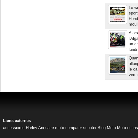
Le we
sport
Honda
mouil
Alors
l'Alg
un ch
lundi
Quan
allo
le ca
versi
Liens externes
accessoires Harley
Annuaire moto
comparer scooter
Blog Moto
Moto occas