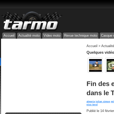
Accueil
Actualité moto
Video moto
Revue technique moto
Casque 
Accueil
>
Actualit
Quelques vidéos
Fin des 
dans le 
almeria
julian simon
mi
nico terol
Publié le
14 févrie