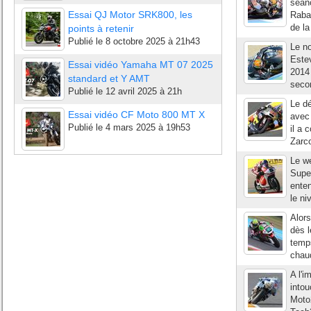
séan
Essai QJ Motor SRK800, les
Rabat
de la
points à retenir
Publié le
8 octobre 2025 à 21h43
Le n
Estev
Essai vidéo Yamaha MT 07 2025
2014 
standard et Y AMT
secon
Publié le
12 avril 2025 à 21h
Le dé
Essai vidéo CF Moto 800 MT X
avec 
Publié le
4 mars 2025 à 19h53
il a 
Zarco
Le we
Supe
enten
le ni
Alors
dès 
temps
chaud
A l'
intou
Moto2