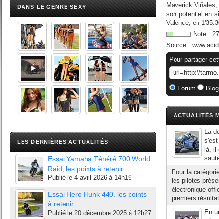
Maverick Viñales
DANS LE GENRE SEXY
son potentiel en s
Valence, en 1'35.3
Note :
27
Source :
www.acid
Pour partager cet
Forum
Blog
ACTUALITÉS M
La de
s'est
LES DERNIÈRES ACTUALITÉS
là, i
saute
Essai Yamaha Ténéré 700 World
Raid, les points à retenir
Pour la catégorie
Publié le
4 avril 2026 à 14h19
les pilotes prése
électronique offi
Essai Hero Hunk 440, les points
premiers résultat
à retenir
En un
Publié le
20 décembre 2025 à 12h27