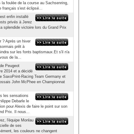
 la foulée de la course au Sachsenring,
 français s'est éclipsé...
st enfin installé
sts privés à Jerez
a splendide victoire lors du Grand Prix
r ? Après un hiver
ésormais prêt à
indra sur les fonts baptismaux.Et s'il n'a
vous de la...
 de Peugeot
e 2014 et a décidé
le SaxoPrint-Racing Team Germany et
'Écossais John McPhee en Championnat
is les sensations
ilippe Debarle le
on pour Alexis de faire le point sur son
 Prix. Il nous...
rez, l'équipe Monlau
cielle de ses
isément, les couleurs ne changent