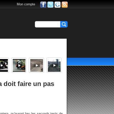
Mon compte
 doit faire un pas
rontera, qu'auront lieu les seconds tests de