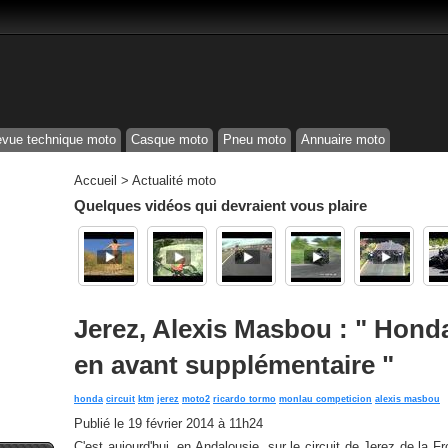
vue technique moto
Casque moto
Pneu moto
Annuaire moto
Accueil
>
Actualité moto
Quelques vidéos qui devraient vous plaire
Jerez, Alexis Masbou : " Honda
en avant supplémentaire "
honda
circuit
ktm
jerez
moto2
ricardo tormo
monlau competicion
alexis masbou
Publié le
19 février 2014 à 11h24
C'est aujourd'hui, en Andalousie, sur le circuit de Jerez de la F