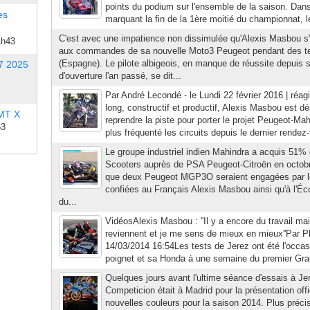
points du podium sur l'ensemble de la saison. Dans
es
marquant la fin de la 1ère moitié du championnat, le
C'est avec une impatience non dissimulée qu'Alexis Masbou s'e
1h43
aux commandes de sa nouvelle Moto3 Peugeot pendant des te
(Espagne). Le pilote albigeois, en manque de réussite depuis s
7 2025
d'ouverture l'an passé, se dit...
Par André Lecondé - le Lundi 22 février 2016 | réagi
long, constructif et productif, Alexis Masbou est d
 MT X
reprendre la piste pour porter le projet Peugeot-Mah
53
plus fréquenté les circuits depuis le dernier rendez-
Le groupe industriel indien Mahindra a acquis 51%
Scooters auprès de PSA Peugeot-Citroën en octobr
que deux Peugeot MGP3O seraient engagées par 
confiées au Français Alexis Masbou ainsi qu'à l
du...
VidéosAlexis Masbou : ''Il y a encore du travail ma
reviennent et je me sens de mieux en mieux''Par Ph
14/03/2014 16:54Les tests de Jerez ont été l'occasi
poignet et sa Honda à une semaine du premier Grand
Quelques jours avant l'ultime séance d'essais à Je
Competicion était à Madrid pour la présentation offi
nouvelles couleurs pour la saison 2014. Plus préc