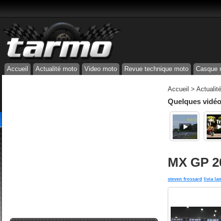
Accueil
Actualité moto
Video moto
Revue technique moto
Casque 
Accueil
>
Actualit
Quelques vidéos
MX GP 20
steven frossard
livia la