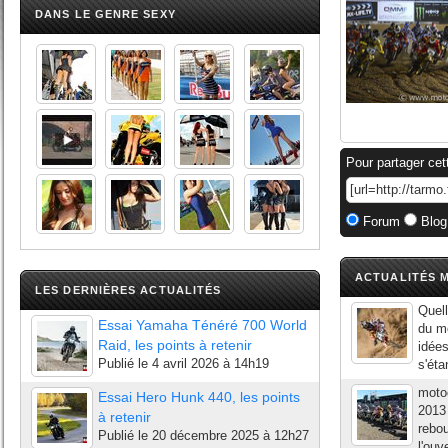
DANS LE GENRE SEXY
Pour partager cet
Forum
Blog
ACTUALITÉS M
LES DERNIÈRES ACTUALITÉS
Quell
Essai Yamaha Ténéré 700 World
du m
Raid, les points à retenir
idées
Publié le
4 avril 2026 à 14h19
s'éta
moto
Essai Hero Hunk 440, les points
2013 
à retenir
rebo
Publié le
20 décembre 2025 à 12h27
l'ou