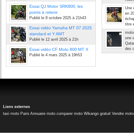
Essai QJ Motor SRK800, les
Une c
points à retenir
en 20
Publié le
8 octobre 2025 à 21h43
écha
titre
Essai vidéo Yamaha MT 07 2025
moto
standard et Y AMT
une a
Publié le
12 avril 2025 à 21h
Qatar
des 
Essai vidéo CF Moto 800 MT X
Publié le
4 mars 2025 à 19h53
Liens externes
taxi moto Paris
Annuaire moto
comparer moto
Wikango gratuit
Vendre moto