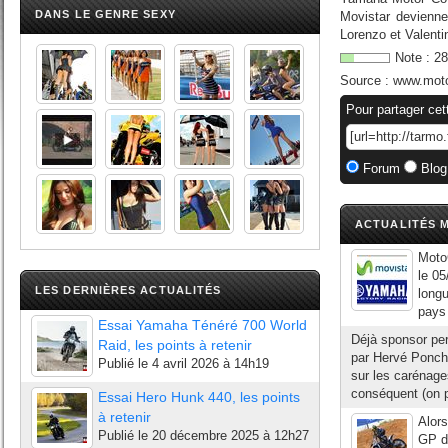
DANS LE GENRE SEXY
Movistar devienne
Lorenzo et Valenti
Note :
28
Source :
www.mot
Pour partager cet
Forum
Blog
ACTUALITÉS M
Moto
le 0
LES DERNIÈRES ACTUALITÉS
long
pays 
Essai Yamaha Ténéré 700 World
Déjà sponsor per
Raid, les points à retenir
par Hervé Poncha
Publié le
4 avril 2026 à 14h19
sur les carénage
conséquent (on p
Essai Hero Hunk 440, les points
à retenir
Alor
Publié le
20 décembre 2025 à 12h27
GP d'