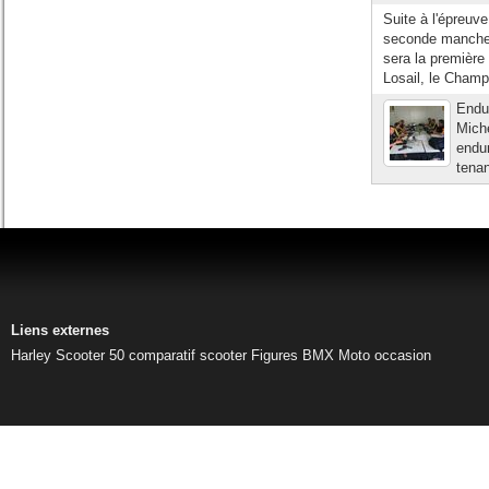
Suite à l'épreuv
seconde manche d
sera la première
Losail, le Champ
Endur
Miche
endur
tenan
Liens externes
Harley
Scooter 50
comparatif scooter
Figures BMX
Moto occasion