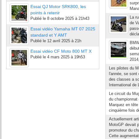
surp
Essai QJ Motor SRK800, les
Manag
points à retenir
La ru
Publié le
8 octobre 2025 à 21h43
de Va
passé
Essai vidéo Yamaha MT 07 2025
décla
standard et Y AMT
Publié le
12 avril 2025 à 21h
BMW 
début
Essai vidéo CF Moto 800 MT X
sema
Publié le
4 mars 2025 à 19h53
2014,
Les pilotes du M
l'année, se sont
des classes a so
International de 
Le circuit du Mu
du championnat 
Marquez en tête 
cinquième fois d
Actuellement art
MotoGP devait p
promoteur du cha
Cette augmentatio