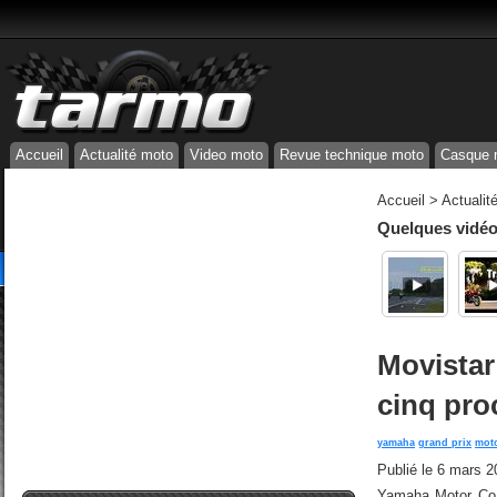
Accueil
Actualité moto
Video moto
Revue technique moto
Casque 
Accueil
>
Actualit
Quelques vidéos
Movistar
cinq pro
yamaha
grand prix
mot
Publié le
6 mars 2
Yamaha Motor Co. 