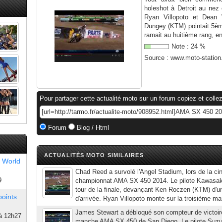
holeshot à Detroit au nez
Ryan Villopoto et Dean
Dungey (KTM) pointait 5èm
ramait au huitième rang, en
Note :
24
%
Source :
www.moto-statio
Pour partager cette actualité moto sur un forum copiez et collez
Forum
Blog / Html
ACTUALITÉS MOTO SIMILAIRES
 World
Chad Reed a survolé l'Angel Stadium, lors de la 
9
championnat AMA SX 450 2014. Le pilote Kawasaki
tour de la finale, devançant Ken Roczen (KTM) d'un
points
d'arrivée. Ryan Villopoto monte sur la troisième ma
James Stewart a débloqué son compteur de victoire
à 12h27
manche AMA SX 450 de San Diego. Le pilote Suz