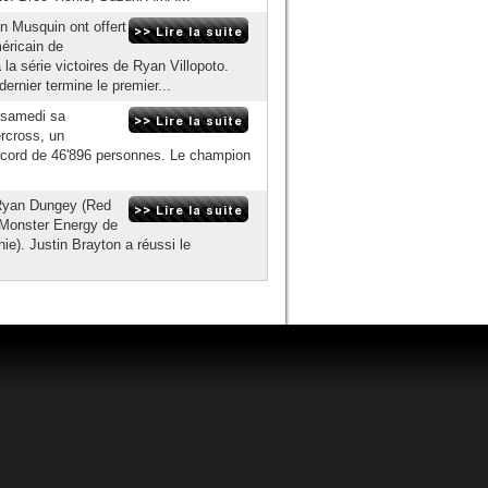
 Musquin ont offert
éricain de
la série victoires de Ryan Villopoto.
dernier termine le premier...
 samedi sa
rcross, un
ecord de 46'896 personnes. Le champion
 Ryan Dungey (Red
Monster Energy de
e). Justin Brayton a réussi le