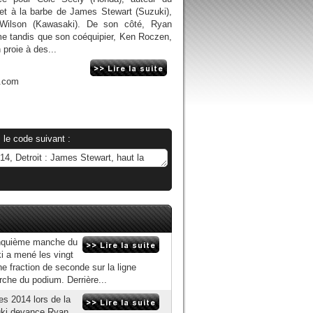
 et à la barbe de James Stewart (Suzuki),
 Wilson (Kawasaki). De son côté, Ryan
e tandis que son coéquipier, Ken Roczen,
 proie à des...
n.com
 le code suivant :
cinquième manche du
 a mené les vingt
e fraction de seconde sur la ligne
rche du podium. Derrière...
s 2014 lors de la
uki devance Ryan