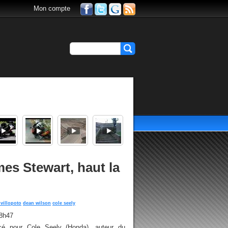
Mon compte
es Stewart, haut la
 villopoto
dean wilson
cole seely
18h47
cé pour Cole Seely (Honda), auteur du