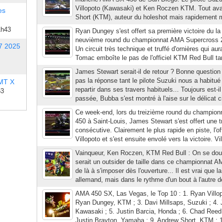
Villopoto (Kawasaki) et Ken Roczen KTM. Tout av
es
Short (KTM), auteur du holeshot mais rapidement m
1h43
Ryan Dungey s'est offert sa première victoire du la
neuvième round du championnat AMA Supercross 20
7 2025
Un circuit très technique et truffé d'ornières qui aur
Tomac emboîte le pas de l'officiel KTM Red Bull ta
James Stewart serait-il de retour ? Bonne question
pas la réponse tant le pilote Suzuki nous a habitué 
 MT X
repartir dans ses travers habituels... Toujours est-i
53
passée, Bubba s'est montré à l'aise sur le délicat ci
Ce week-end, lors du treizième round du champio
450 à Saint-Louis, James Stewart s'est offert une t
consécutive. Clairement le plus rapide en piste, l'o
Villopoto et s'est ensuite envolé vers la victoire. Vi
Vainqueur, Ken Roczen, KTM Red Bull : On se dou
serait un outsider de taille dans ce championnat 
de là à s'imposer dès l'ouverture... Il est vrai que l
allemand, mais dans le rythme d'un bout à l'autre d
AMA 450 SX, Las Vegas, le Top 10 : 1. Ryan Villop
Ryan Dungey, KTM ; 3. Davi Millsaps, Suzuki ; 4.
Kawasaki ; 5. Justin Barcia, Honda ; 6. Chad Reed
Justin Brayton, Yamaha ; 9. Andrew Short, KTM ; 1