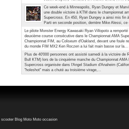
Ce week-end à Minneapolis, Ryan Dungey et Marvin
une double victoire à KTM dans le championnat am
Supercross. En 450, Ryan Dungey a ainsi mis fin à 
Parti en seconde position, derrière Mike Alessi, ce 
Le pilote Monster Energy Kawasaki Ryan Villopoto a remporté
deuxième course consécutive dans le Championnat AMA Supe
Championnat FIM, au Coliseum d'Oakland, devant une foule r
du monde FIM MX2 Ken Roczen a lui fait main basse sur la...
Plus de 40'000 personnes ont assisté samedi à la victoire de
Bull KTM) lors de la cinquième manche du Championnat AMA 
Supercross organisée dans l'Angel Stadium d'Anaheim (Californi
''holeshot'' mais a chuté au troisième virage,...
 scooter
Blog Moto
Moto occasion