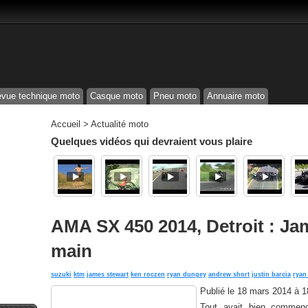
vue technique moto
Casque moto
Pneu moto
Annuaire moto
Accueil
>
Actualité moto
Quelques vidéos qui devraient vous plaire
AMA SX 450 2014, Detroit : Jam
main
suzuki
ktm
james stewart
ken roczen
ryan dungey
andrew short
justin barcia
ryan
Publié le
18 mars 2014 à 
Tout avait bien commen