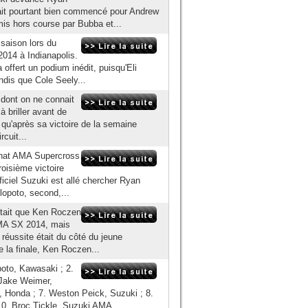
ait pourtant bien commencé pour Andrew
is hors course par Bubba et...
 saison lors du
14 à Indianapolis.
a offert un podium inédit, puisqu'Eli
ndis que Cole Seely...
 dont on ne connait
à briller avant de
l qu'après sa victoire de la semaine
rcuit...
nnat AMA Supercross
roisième victoire
fficiel Suzuki est allé chercher Ryan
llopoto, second,...
tait que Ken Roczen
AMA SX 2014, mais
a réussite était du côté du jeune
e la finale, Ken Roczen...
oto, Kawasaki ; 2.
 Jake Weimer,
, Honda ; 7. Weston Peick, Suzuki ; 8.
0. Broc Tickle, Suzuki AMA...