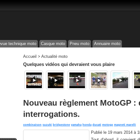
vue technique moto
Casque moto
Pneu moto
Annuaire moto
Accueil
>
Actualité moto
Quelques vidéos qui devraient vous plaire
Nouveau règlement MotoGP : 
interrogations.
combinaison
suzuki
bridgestone
yamaha
honda
ducati
motogp
magneti marelli
Publié le
19 mars 2014 à 
Tout d'abord, il convient