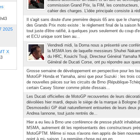
commission Grand Prix, la FIM, les constructeurs, 
es
cahier des charges. L'idée principale consiste à réd
1h43
Il s'agit sans doute d'une première depuis 65 ans que le cha
des Grands Prix moto existe : le règlement final de la saison
7 2025
tout juste d'être ratifié, à quelques jours seulement du coup d
et ECU unique sont bien au...
Vendredi midi, la Dorna nous a présenté une confé
la MSMA lors de laquelle messieurs Shuhei Nakam
 MT X
du HRC, Kouichi Tsuji, Directeur Général Yamaha Mo
53
Général de Ducati Corse, ont pu répondre aux quest
Grosse semaine de développement en perspective pour les tea
MotoGP Honda et Yamaha, ainsi que pour Suzuki : les trois co
de nouvelles pièces sur les circuits de Brno (République-Tchè
certain Casey Stoner comme pilote d'essais...
Les Ducati officielles de MotoGP recouvertes de leurs décorat
dévoilées hier mardi, depuis le siège de la marque à Bologne (I
Desmosedici GP était naturellement entourées de leurs deux pil
Andrea Iannone, tout juste rentrés de...
Hier a eu lieu à Brno une conférence de presse plutôt inhabituel
MSMA, autrement dit les représentants des constructeurs pré
MotoGPTM. Même si nous n'avons rien appris de bien nouveau, i
point à mi- saison. La première chose qui en en...