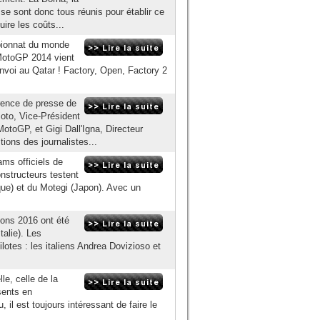
se sont donc tous réunis pour établir ce
uire les coûts...
mpionnat du monde
 MotoGP 2014 vient
'envoi au Qatar ! Factory, Open, Factory 2
rence de presse de
oto, Vice-Président
toGP, et Gigi Dall'Igna, Directeur
ions des journalistes...
ms officiels de
nstructeurs testent
que) et du Motegi (Japon). Avec un
ions 2016 ont été
talie). Les
otes : les italiens Andrea Dovizioso et
le, celle de la
sents en
l est toujours intéressant de faire le