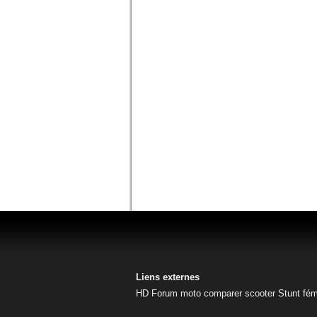
Liens externes
HD
Forum moto
comparer scooter
Stunt fém