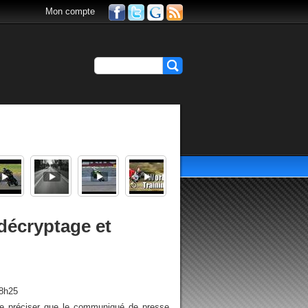
Mon compte
décryptage et
18h25
 de préciser que le communiqué de presse