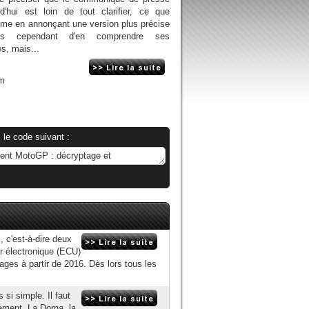
d'hui est loin de tout clarifier, ce que
ême en annonçant une version plus précise
ons cependant d'en comprendre ses
es, mais...
om
 le code suivant :
 c'est-à-dire deux
er électronique (ECU)
ages à partir de 2016. Dès lors tous les
si simple. Il faut
ement. La Dorna, la