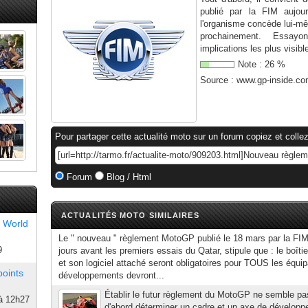
publié par la FIM aujour
l'organisme concède lui-m
prochainement. Essay
implications les plus visibl
Note :
26
%
Source :
www.gp-inside.c
Pour partager cette actualité moto sur un forum copiez et collez
Forum
Blog / Html
ACTUALITÉS MOTO SIMILAIRES
 World
Le " nouveau " règlement MotoGP publié le 18 mars par la FIM,
9
jours avant les premiers essais du Qatar, stipule que : le boîti
et son logiciel attaché seront obligatoires pour TOUS les équip
points
développements devront...
Établir le futur règlement du MotoGP ne semble pas 
à 12h27
d'abord déterminer un cadre et un axe de développ