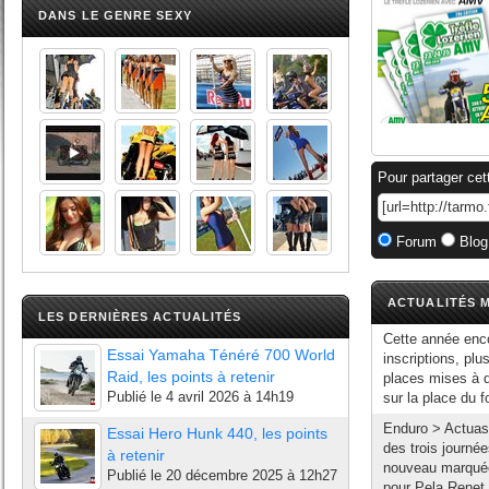
DANS LE GENRE SEXY
Pour partager cet
Forum
Blog
ACTUALITÉS M
LES DERNIÈRES ACTUALITÉS
Cette année enco
Essai Yamaha Ténéré 700 World
inscriptions, pl
Raid, les points à retenir
places mises à di
Publié le
4 avril 2026 à 14h19
sur la place du fo
Enduro > Actuas 
Essai Hero Hunk 440, les points
des trois journé
à retenir
nouveau marquée 
Publié le
20 décembre 2025 à 12h27
pour Pela Renet e