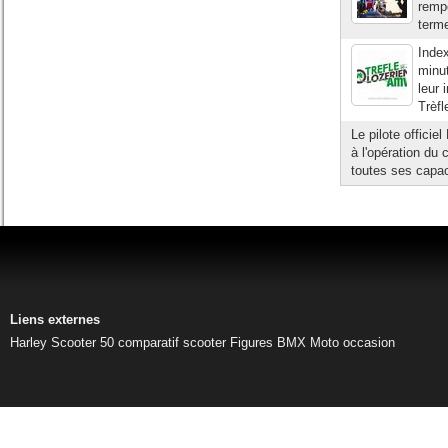
rempo
terme
Index
minut
leur 
Trèfl
Le pilote offici
à l'opération du
toutes ses capac
Liens externes
Harley
Scooter 50
comparatif scooter
Figures BMX
Moto occasion