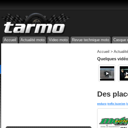
Accueil
Actualité moto
Video moto
Revue technique moto
Casque 
Accueil
>
Actualit
Quelques vidéos
Des place
enduro
trefle lozerien
l