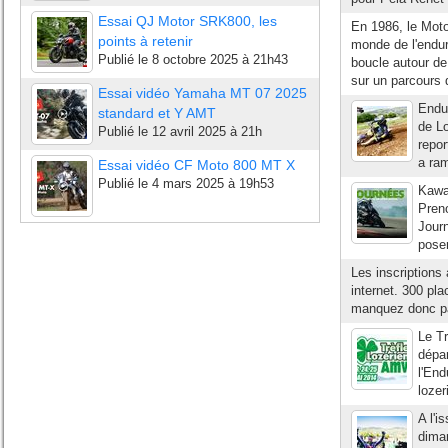
Essai QJ Motor SRK800, les
En 1986, le Moto
points à retenir
monde de l'enduro
Publié le
8 octobre 2025 à 21h43
boucle autour de
sur un parcours 
Essai vidéo Yamaha MT 07 2025
Endu
standard et Y AMT
de L
Publié le
12 avril 2025 à 21h
repo
a ra
Essai vidéo CF Moto 800 MT X
Publié le
4 mars 2025 à 19h53
Kawas
Preno
Jour
poser
Les inscriptions 
internet. 300 pl
manquez donc pas
Le Tr
dépa
l'End
loze
A l'i
dima