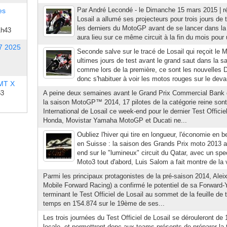
Par André Lecondé - le Dimanche 15 mars 2015 | ré
es
Losail a allumé ses projecteurs pour trois jours de 
les derniers du MotoGP avant de se lancer dans la 
1h43
aura lieu sur ce même circuit à la fin du mois pour
7 2025
Seconde salve sur le tracé de Losail qui reçoit le 
ultimes jours de test avant le grand saut dans la s
comme lors de la première, ce sont les nouvelles Duc
donc s'habituer à voir les motos rouges sur le deva
 MT X
53
A peine deux semaines avant le Grand Prix Commercial Bank d
la saison MotoGP™ 2014, 17 pilotes de la catégorie reine sont
International de Losail ce week-end pour le dernier Test Offici
Honda, Movistar Yamaha MotoGP et Ducati ne...
Oubliez l'hiver qui tire en longueur, l'économie en 
en Suisse : la saison des Grands Prix moto 2013 
end sur le "lumineux" circuit du Qatar, avec un spe
Moto3 tout d'abord, Luis Salom a fait montre de la v
Parmi les principaux protagonistes de la pré-saison 2014, Al
Mobile Forward Racing) a confirmé le potentiel de sa Forwar
terminant le Test Officiel de Losail au sommet de la feuille de
temps en 1'54.874 sur le 19ème de ses...
Les trois journées du Test Officiel de Losail se dérouleront de
locale, et permettront donc aux teams présents de préparer la t