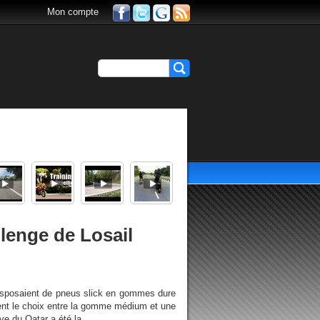
Mon compte
llenge de Losail
isposaient de pneus slick en gommes dure
ent le choix entre la gomme médium et une
ve du Qatar a été la...