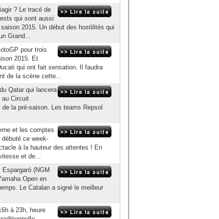
agir ? Le tracé de
tests qui sont aussi
saison 2015. Un début des hostilités qui
 un Grand...
MotoGP pour trois
aison 2015. Et
ati qui ont fait sensation. Il faudra
nt de la scène cette...
u Qatar qui lancera
 au Circuit
el de la pré-saison. Les teams Repsol
berne et les comptes
a débuté ce week-
ctacle à la hauteur des attentes ! En
itesse et de...
eix Espargaró (NGM
d-Yamaha Open en
 temps. Le Catalan a signé le meilleur
 16h à 23h, heure
raditionnelle