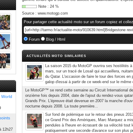
Note :
24
%
Source :
www.motogp.com
Pour partager cette actualité moto sur un forum copiez et collez
Forum
Blog / Html
ACTUALITÉS MOTO SIMILAIRES
La saison 2015 du MotoGP ouvrira ses hostilités à 
mars, sur un tracé de Losail qui accueillera, nuita
du Qatar. L'occasion de faire le tour des forces en 
galop d'essai à partir de ce week-end sur le même ci
Le MotoGP™ se rend cette semaine au Circuit International de 
onzième fois depuis 2004, date de l'ajout du rendez-vous qatar
 World
Grands Prix. L'épreuve était devenue en 2007 la manche d'ouve
nocturne depuis 2008. La toute première...
9
Sur fond de polémique sur le retour des pneus 201
points
ce Grand Prix des Amériques, Marc Marquez a mis 
pendules à l'heure en écrasant de sa vélocité tou
à 12h27
pratiquement une seconde d'avance sur son plus pro