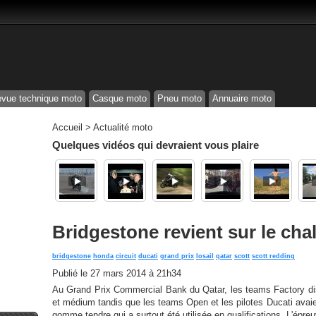
vue technique moto
Casque moto
Pneu moto
Annuaire moto
Accueil
>
Actualité moto
Quelques vidéos qui devraient vous plaire
Bridgestone revient sur le cha
bridgestone
honda
circuit
ducati
grand prix
losail
qatar
scott
scott redding
Publié le
27 mars 2014 à 21h34
Au Grand Prix Commercial Bank du Qatar, les teams Factory d
et médium tandis que les teams Open et les pilotes Ducati avai
gomme tendre qui a surtout été utilisée en qualifications. L'épreu