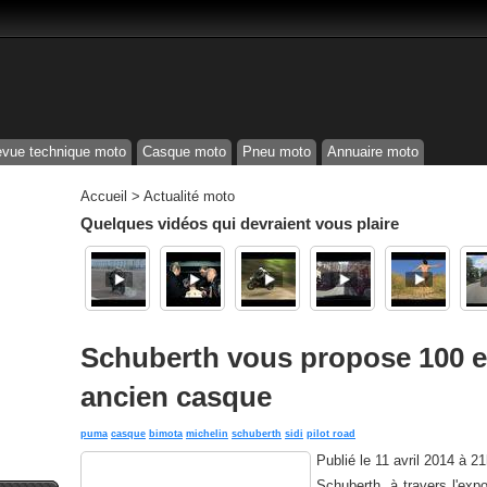
vue technique moto
Casque moto
Pneu moto
Annuaire moto
Accueil
>
Actualité moto
Quelques vidéos qui devraient vous plaire
Schuberth vous propose 100 e
ancien casque
puma
casque
bimota
michelin
schuberth
sidi
pilot road
Publié le
11 avril 2014 à 2
Schuberth, à travers l'exp