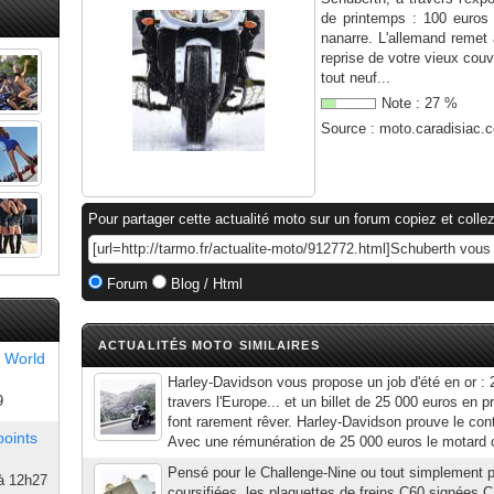
de printemps : 100 euros o
nanarre. L'allemand remet a
reprise de votre vieux cou
tout neuf...
Note :
27
%
Source :
moto.caradisiac.
Pour partager cette actualité moto sur un forum copiez et collez
Forum
Blog / Html
ACTUALITÉS MOTO SIMILAIRES
 World
Harley-Davidson vous propose un job d'été en or : 
9
travers l'Europe... et un billet de 25 000 euros en p
font rarement rêver. Harley-Davidson prouve le con
points
Avec une rémunération de 25 000 euros le motard c
Pensé pour le Challenge-Nine ou tout simplement 
à 12h27
coursifiées, les plaquettes de freins C60 signées 