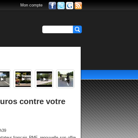
Mon compte
uros contre votre
1h39
ortateur français RMF, renouvelle son offre