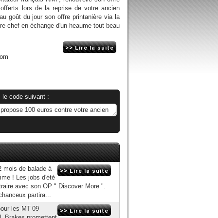
fferts lors de la reprise de votre ancien
u goût du jour son offre printanière via la
vre-chef en échange d'un heaume tout beau
com
 le code suivant :
2 mois de balade à
rime ! Les jobs d'été
traire avec son OP " Discover More ".
hanceux partira...
pour les MT-09
CL Brakes promettent