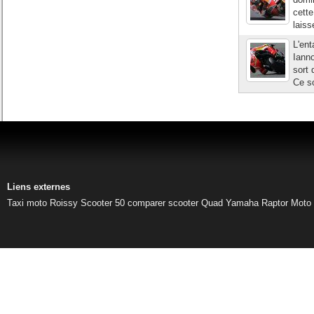
cette
laiss
L'ent
Ianno
sort 
Ce so
Liens externes
Taxi moto Roissy
Scooter 50
comparer scooter
Quad Yamaha Raptor
Moto 