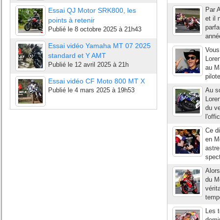
Par A
Essai QJ Motor SRK800, les
et i
points à retenir
parfa
Publié le
8 octobre 2025 à 21h43
année
Essai vidéo Yamaha MT 07 2025
Vous
standard et Y AMT
Lore
Publié le
12 avril 2025 à 21h
au Ma
pilot
Essai vidéo CF Moto 800 MT X
Publié le
4 mars 2025 à 19h53
Au so
Loren
du ve
l'off
Ce d
en M
astre
spect
Alors
du Mo
vérit
tempé
Les t
domin