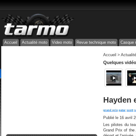
Accueil
Actualité moto
Video moto
Revue technique moto
Casque 
Accueil
>
Actualit
Quelques vidéos
Hayden e
grand prix
qatar
scott
s
Publié le
16 avril 
Les pilotes du te
Grand Prix of the
départ et l'arrivé