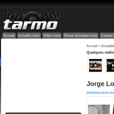
Accueil
Actualité moto
Video moto
Revue technique moto
Casque 
Accueil
>
Actualit
Quelques vidéos
Jorge Lo
bridgestone
aprilia
con