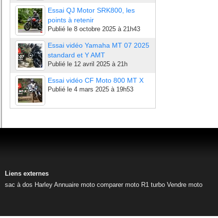
Essai QJ Motor SRK800, les
points à retenir
Publié le
8 octobre 2025 à 21h43
Essai vidéo Yamaha MT 07 2025
standard et Y AMT
Publié le
12 avril 2025 à 21h
Essai vidéo CF Moto 800 MT X
Publié le
4 mars 2025 à 19h53
Liens externes
sac à dos Harley
Annuaire moto
comparer moto
R1 turbo
Vendre moto