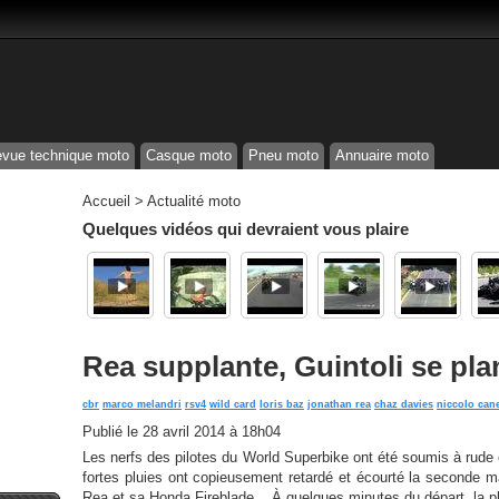
vue technique moto
Casque moto
Pneu moto
Annuaire moto
Accueil
>
Actualité moto
Quelques vidéos qui devraient vous plaire
Rea supplante, Guintoli se pla
cbr
marco melandri
rsv4
wild card
loris baz
jonathan rea
chaz davies
niccolo can
Publié le
28 avril 2014 à 18h04
Les nerfs des pilotes du World Superbike ont été soumis à rude
fortes pluies ont copieusement retardé et écourté la seconde 
Rea et sa Honda Fireblade... À quelques minutes du départ, la plu