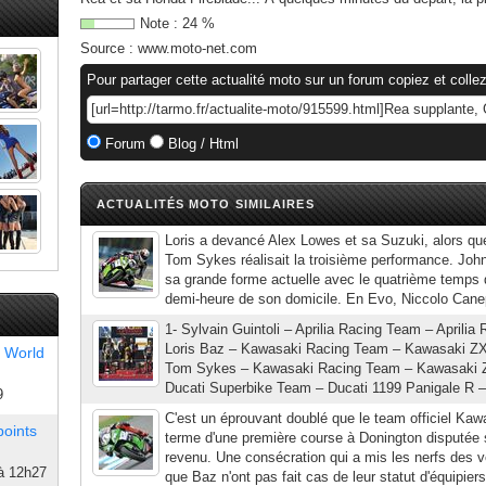
Note :
24
%
Source :
www.moto-net.com
Pour partager cette actualité moto sur un forum copiez et collez
Forum
Blog / Html
ACTUALITÉS MOTO SIMILAIRES
Loris a devancé Alex Lowes et sa Suzuki, alors qu
Tom Sykes réalisait la troisième performance. Joh
sa grande forme actuelle avec le quatrième temps 
demi-heure de son domicile. En Evo, Niccolo Canep
1- Sylvain Guintoli – Aprilia Racing Team – Aprilia
Loris Baz – Kawasaki Racing Team – Kawasaki ZX
 World
Tom Sykes – Kawasaki Racing Team – Kawasaki ZX
Ducati Superbike Team – Ducati 1199 Panigale R –
9
C'est un éprouvant doublé que le team officiel Kaw
points
terme d'une première course à Donington disputée s
revenu. Une consécration qui a mis les nerfs des 
à 12h27
que Baz n'ont pas fait cas de leur statut d'équipiers