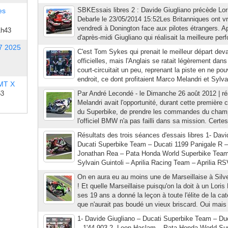
SBKEssais libres 2 : Davide Giugliano précède Lor
es
Debarle le 23/05/2014 15:52Les Britanniques ont v
vendredi à Donington face aux pilotes étrangers. Ap
1h43
d'après-midi Giugliano qui réalisait la meilleure per
7 2025
C'est Tom Sykes qui prenait le meilleur départ deva
officielles, mais l'Anglais se ratait légèrement dans
court-circuitait un peu, reprenant la piste en ne p
endroit, ce dont profitaient Marco Melandri et Sylvai
 MT X
53
Par André Lecondé - le Dimanche 26 août 2012 | ré
Melandri avait l'opportunité, durant cette premièr
du Superbike, de prendre les commandes du champi
l'officiel BMW n'a pas failli dans sa mission. Certe
Résultats des trois séances d'essais libres 1- Davi
Ducati Superbike Team – Ducati 1199 Panigale R –
Jonathan Rea – Pata Honda World Superbike Tea
Sylvain Guintoli – Aprilia Racing Team – Aprilia RS
On en aura eu au moins une de Marseillaise à Sil
! Et quelle Marseillaise puisqu'on la doit à un Loris
ses 19 ans a donné la leçon à toute l'élite de la c
que n'aurait pas boudé un vieux briscard. Oui mais v
1- Davide Giugliano – Ducati Superbike Team – Du
– 1'44.903 2- Leon Haslam – Pata Honda World Su