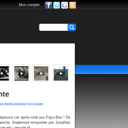
Mon compte
nte
epa
davide giugliano
leon haslam
 épreuve cet après-midi aux Pays-Bas ! De
manche, finalement remportée par Jonathan
ie est - encore et...