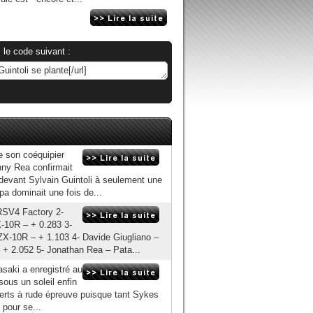
 le code suivant :
e son coéquipier
nny Rea confirmait
devant Sylvain Guintoli à seulement une
a dominait une fois de...
 RSV4 Factory 2-
-10R – + 0.283 3-
-10R – + 1.103 4- Davide Giugliano –
 + 2.052 5- Jonathan Rea – Pata...
asaki a enregistré au
ous un soleil enfin
verts à rude épreuve puisque tant Sykes
 pour se...