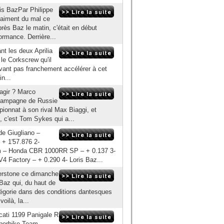
is BazPar Philippe
raiment du mal ce
rès Baz le matin, c'était en début
formance. Derrière...
nt les deux Aprilia
 le Corkscrew qu'il
ouvant pas franchement accélérer à cet
n...
agir ? Marco
e campagne de Russie
onnat à son rival Max Biaggi, et
s, c'est Tom Sykes qui a...
de Giugliano –
 + 1'57.876 2-
m – Honda CBR 1000RR SP – + 0.137 3-
V4 Factory – + 0.290 4- Loris Baz...
verstone ce dimanche
 Baz qui, du haut de
atégorie dans des conditions dantesques
oilà, la...
cati 1199 Panigale R
perbike Team –