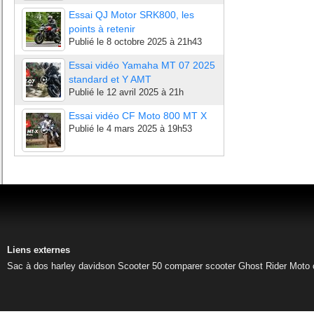
Essai QJ Motor SRK800, les
points à retenir
Publié le
8 octobre 2025 à 21h43
Essai vidéo Yamaha MT 07 2025
standard et Y AMT
Publié le
12 avril 2025 à 21h
Essai vidéo CF Moto 800 MT X
Publié le
4 mars 2025 à 19h53
Liens externes
Sac à dos harley davidson
Scooter 50
comparer scooter
Ghost Rider
Moto 