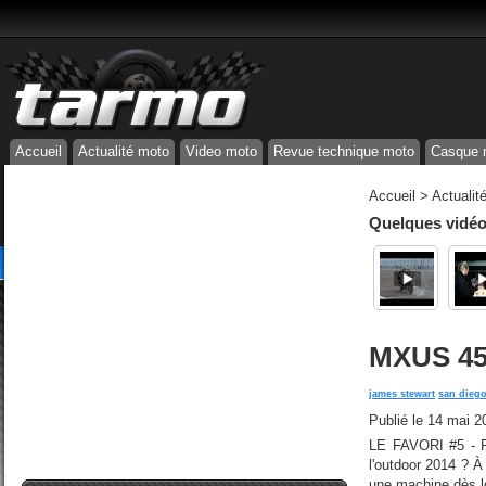
Accueil
Actualité moto
Video moto
Revue technique moto
Casque 
Accueil
>
Actualit
Quelques vidéos
MXUS 450
james stewart
san dieg
Publié le
14 mai 2
LE FAVORI #5 - Ry
l'outdoor 2014 ? 
une machine dès lor