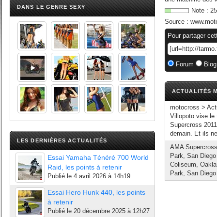
DANS LE GENRE SEXY
Note :
25
Source :
www.mot
Pour partager cet
Forum
Blog
ACTUALITÉS M
motocross > Ac
Villopoto vise l
Supercross 2011,
demain. Et ils n
LES DERNIÈRES ACTUALITÉS
AMA Supercross :
Park, San Diego 
Essai Yamaha Ténéré 700 World
Coliseum, Oakland
Raid, les points à retenir
Park, San Diego 
Publié le
4 avril 2026 à 14h19
Essai Hero Hunk 440, les points
à retenir
Publié le
20 décembre 2025 à 12h27