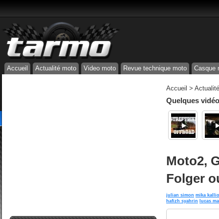
Accueil
Actualité moto
Video moto
Revue technique moto
Casque 
Accueil
>
Actualit
Quelques vidéos
Moto2, Gr
Folger o
julian simon
mika kalli
hafizh syahrin
lucas ma