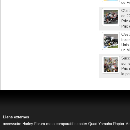
de F
C'est
de 2
Prix 
Prix 
C'est
troi
Unis 
un Ma
Succé
sur l
Prix 
la pe
Liens externes
accessoire Harley
Forum moto
comparatif scooter
Quad Yamaha Raptor
Mo