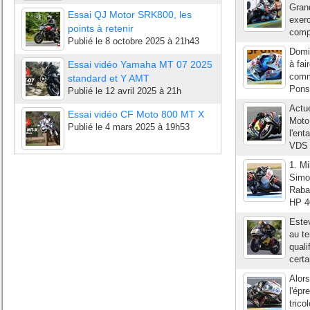
Grand
Essai QJ Motor SRK800, les
exerc
points à retenir
compr
Publié le
8 octobre 2025 à 21h43
Domin
Essai vidéo Yamaha MT 07 2025
à fai
comm
standard et Y AMT
Pons 
Publié le
12 avril 2025 à 21h
Actu
Essai vidéo CF Moto 800 MT X
Moto 
Publié le
4 mars 2025 à 19h53
l'ent
VDS 
1. M
Simo
Raba
HP 4
Estev
au te
quali
certa
Alors
l'épr
trico