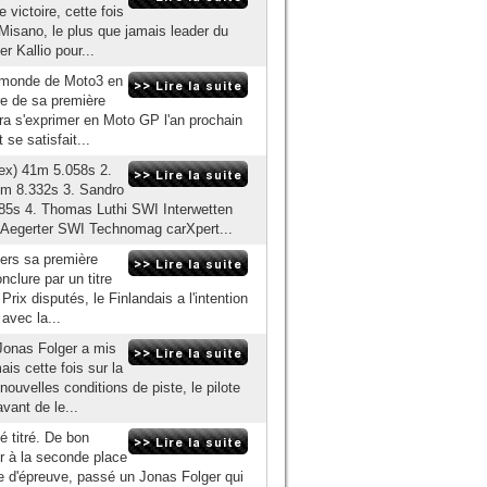
 victoire, cette fois
 Misano, le plus que jamais leader du
r Kallio pour...
u monde de Moto3 en
re de sa première
ira s'exprimer en Moto GP l'an prochain
 se satisfait...
ex) 41m 5.058s 2.
1m 8.332s 3. Sandro
85s 4. Thomas Luthi SWI Interwetten
Aegerter SWI Technomag carXpert...
vers sa première
nclure par un titre
rix disputés, le Finlandais a l'intention
avec la...
Jonas Folger a mis
is cette fois sur la
ouvelles conditions de piste, le pilote
vant de le...
é titré. De bon
r à la seconde place
e d'épreuve, passé un Jonas Folger qui