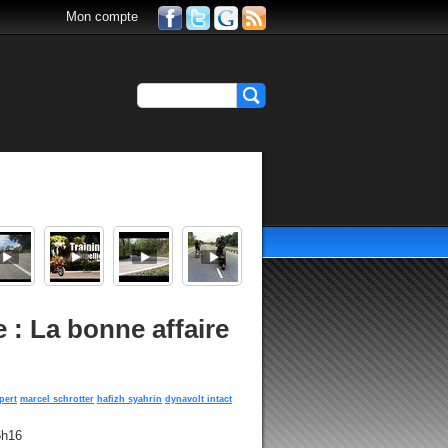
Mon compte
 : La bonne affaire
pert
marcel schrotter
hafizh syahrin
dynavolt intact
6h16