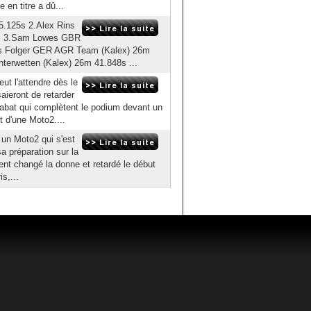
 en titre a dû...
5.125s 2.Alex Rins
1s 3.Sam Lowes GBR
s Folger GER AGR Team (Kalex) 26m
terwetten (Kalex) 26m 41.848s ...
ut l'attendre dès le
aieront de retarder
Rabat qui complètent le podium devant un
 d'une Moto2....
r un Moto2 qui s'est
a préparation sur la
ent changé la donne et retardé le début
is,...