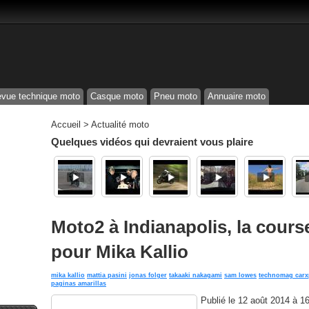
vue technique moto
Casque moto
Pneu moto
Annuaire moto
Accueil
>
Actualité moto
Quelques vidéos qui devraient vous plaire
Moto2 à Indianapolis, la course
pour Mika Kallio
mika kallio
mattia pasini
jonas folger
takaaki nakagami
sam lowes
technomag carx
paginas amarillas
Publié le
12 août 2014 à 1