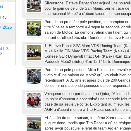
Silverstone, Esteve Rabat s'est adjugé une nouvelle
es
pour le gain de celui de San Marin. Sur le tracé de
championnat Moto2 a d'abord laissé filer son équipie
1h43
Parti de sa première pole-position, le champion d
7 2025
titre Vinales a remporté à Aragon la seconde victoi
saison de Moto2. La démonstration d'un talent qui 
en tant qu'officiel Suzuki. Derrière lui, Esteve Rabat
1. Esteve Rabat SPA Marc VDS Racing Team (Kal
 MT X
Mika Kallio FIN Marc VDS Racing Team (Kalex) 4
53
Cortese GER Dynavolt Intact GP (Kalex) 41m 11.2
Paddock Moto2 (Suter) 41m 13.141s 5. Dominique 
Parti de sa pole-position, Mika Kallio s'est envolé 
victoire d'une saison de Moto2 qu'il voudrait bien co
retentissant. A 31 ans et après plus de 200 Grands P
de s'offrir une seconde jeunesse qui correspondrait 
Vainqueur un peu par chance au Qatar, l'Allemand 
un point d'honneur a concrétisé une seconde fois ma
base de sa seule vélocité. Exploitant au mieux les n
AGR a d'abord montré à Tito Rabat ses intentions a
Et à la fin de cette saison, le même Sarron avait ét
augure donc, tandis que Tito Rabat a dû se résigne
après avoir bousculé le rival du team Ajo en entam