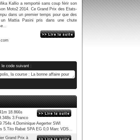
ika Kallio a remporté sans coup férir son
ison Moto2 2014. Ce Grand Prix des Etats-
rompu dans un premier temps pour que des
 un Mattia Pasini pris dans une chute
se...
n.com
 le code suivant :
 41m 18.866s
9.348s 3.Franco
 19.754s 4.Dominique Aegerter SWI
s 5.Tito Rabat SPA EG 0,0 Marc VDS...
ier Grand Prix à