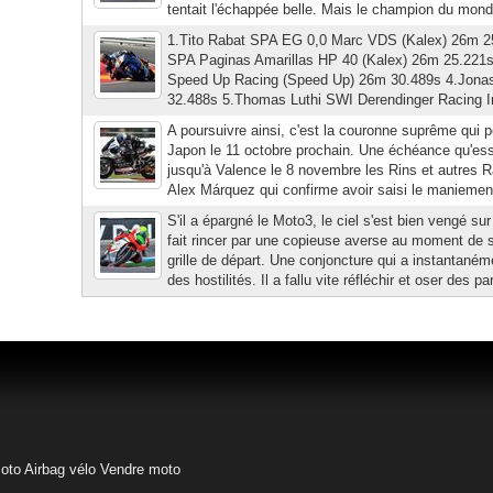
tentait l'échappée belle. Mais le champion du monde
1.Tito Rabat SPA EG 0,0 Marc VDS (Kalex) 26m 2
SPA Paginas Amarillas HP 40 (Kalex) 26m 25.22
Speed Up Racing (Speed Up) 26m 30.489s 4.Jona
32.488s 5.Thomas Luthi SWI Derendinger Racing In
A poursuivre ainsi, c'est la couronne suprême qui pe
Japon le 11 octobre prochain. Une échéance qu'ess
jusqu'à Valence le 8 novembre les Rins et autres 
Alex Márquez qui confirme avoir saisi le maniement
S'il a épargné le Moto3, le ciel s'est bien vengé su
fait rincer par une copieuse averse au moment de s
grille de départ. Une conjoncture qui a instantaném
des hostilités. Il a fallu vite réfléchir et oser des par
moto
Airbag vélo
Vendre moto