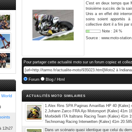
C'est en deux temps que M
troisième succès de la sa
Unis a en effet été inter
soins soient apportés à
collective dont il a fini par 
Note :
24
%
Source :
www.moto-statio
Pour partager cette actualité moto sur un forum copiez et collez
Forum
Blog / Html
 World
ACTUALITÉS MOTO SIMILAIRES
1.Alex Rins SPA Paginas Amarillas HP 40 (Kalex)
9
2.Johann Zarco FRA Ajo Motorsport (Kalex) 41m 1
Morbidelli ITA Italtrans Racing Team (Kalex) 41m
points
Technomag Racing Interwetten (Kalex) 41m 20.585
à 12h27
Dans un scénario quasi identique que celui du dern