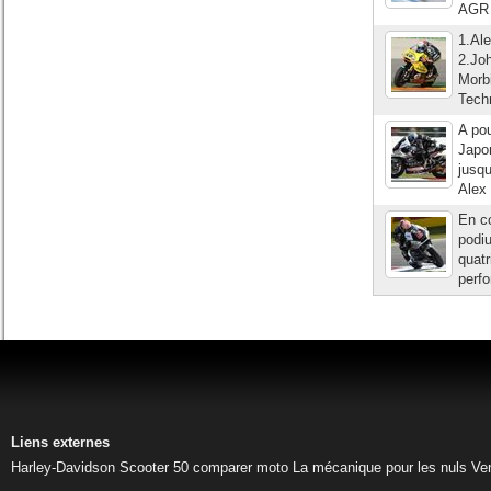
AGR a
1.Al
2.Jo
Morb
Tech
A pou
Japon
jusqu
Alex 
En co
podiu
quatr
perfo
Liens externes
Harley-Davidson
Scooter 50
comparer moto
La mécanique pour les nuls
Ve