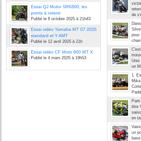
victo
Essai QJ Motor SRK800, les
reten
points à retenir
de s'
Publié le
8 octobre 2025 à 21h43
Dans 
Essai vidéo Yamaha MT 07 2025
Silve
pour 
standard et Y AMT
champ
Publié le
12 avril 2025 à 21h
C'est
Essai vidéo CF Moto 800 MT X
troi
Publié le
4 mars 2025 à 19h53
Unis 
un Ma
1. E
Mika
Cort
Padd
Part
titre
saiso
en ta
Vain
un po
base 