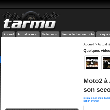
Accueil
Actualité moto
Video moto
Revue technique moto
Casque 
Accueil
>
Actualit
Quelques vidéos
Moto2 à 
son seco
julian simon
mika kalli
hafizh syahrin