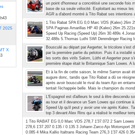
un point d'honneur a concrétisé une seconde fois ma
es
base de sa seule vélocité. Exploitant au mieux les n
AGR a d'abord montré à Tito Rabat ses intentions a
1h43
1.Tito Rabat SPA EG 0,0 Marc VDS (Kalex) 26m 2
7 2025
SPA Paginas Amarillas HP 40 (Kalex) 26m 25.22
Speed Up Racing (Speed Up) 26m 30.489s 4.Jona
32.488s 5.Thomas Luthi SWI Derendinger Racing In
Bousculé au départ par Aegerter, le tricolore s'est d
 MT X
par la première partie du peloton. Puis il a installé
53
les sorts des virils Salom, Lüthi et Aegerter pour s'é
première étape était le Britannique Sam Lowes. A la
Et à la fin de cette saison, le même Sarron avait ét
augure donc, tandis que Tito Rabat a dû se résigne
après avoir bousculé le rival du team Ajo en entam
tentait l'échappée belle. Mais le champion du monde
L'Espagnol est d'ailleurs le seul à être descendu so
au tour et il devance un Sam Lowes qui continue 
Speed Up qu'il peut y avoir une vie après Kalex. Ta
top 3 devant Alex Rins qui a réalisé le meilleur tem
1 Tito RABAT EG 0,0 Marc VDS 278,7 1'37.072 2 Sam Lowes
278,6 1'37.207 0.135 / 0.135 3 Johann Zarco Ajo Motorsport 28
0.085 4 Mika Kallio Italtrans Racing Team 276,3 1'37.426 0.3