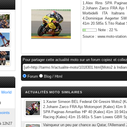
1.Alex Rins SPA Pagina
2.Johann Zarco FRA Ajo M
Morbidelli ITA Italtr
4.Dominique Aegerter SW
41m 20.585s 5.Tito Rabat
Note :
22
%
Source :
www.moto-statio
Pour partager cette actualité moto sur un forum copiez et collez
Forum
Blog / Html
 World
ACTUALITÉS MOTO SIMILAIRES
1.Xavier Simeon BEL Federal Oil Gresini Moto2 (K
9
2.Johann Zarco FRA Ajo Motorsport (Kalex) 41m 9
SPA Paginas Amarillas HP 40 (Kalex) 41m 10.941s
points
Racing (Kalex) 41m 15.681s 5.Sam Lowes GBR Sp
à 12h27
Vainqueur un peu par chance au Qatar, l'Allemand 