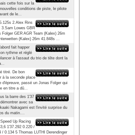
is cette fois sur la
ouvelles conditions de piste, le pilote
vant de le...
5.125s 2.Alex Rins
1s 3.Sam Lowes GBR
s Folger GER AGR Team (Kalex) 26m
terwetten (Kalex) 26m 41.848s ...
'abord fait happer
 son rythme et réglé
lancer à l'assaut du trio de tête dont la
...
é titré. De bon
r à la seconde place
e d'épreuve, passé un Jonas Folger qui
 en titre a dû...
us la barre des 1'37
à démontrer avec sa
kaaki Nakagami est l'invité surprise du
ps du matin....
 Speed Up Racing
3,6 1'37.292 0.220 /
54 / 0.134 5 Thomas LUTHI Derendinger