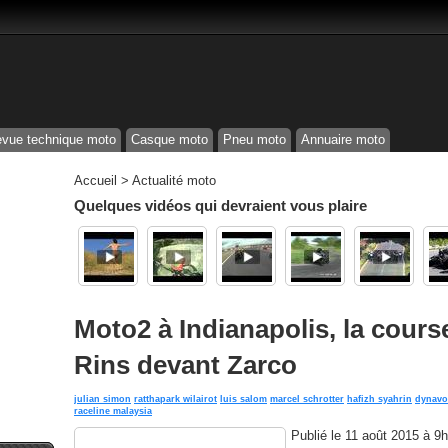
vue technique moto
Casque moto
Pneu moto
Annuaire moto
Accueil
>
Actualité moto
Quelques vidéos qui devraient vous plaire
Moto2 à Indianapolis, la cours
Rins devant Zarco
julian simon
ratthapark wilairot
luis salom
marcel schrotter
hafizh syahrin
dynavol
raceline malaysia
Publié le
11 août 2015 à 9