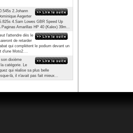
0.545s 2.Johann
Dominique Aegerter
 45.825s 4.Sam Lowes GBR Speed Up
Paginas Amarillas HP 40 (Kalex) 39m...
ut l'attendre dès le
aieront de retarder
Rabat qui complètent le podium devant un
 d'une Moto2....
i son dixième
la catégorie. Le
ez qui réalise sa plus belle
ue-là, il n'avait pas fait mieux...