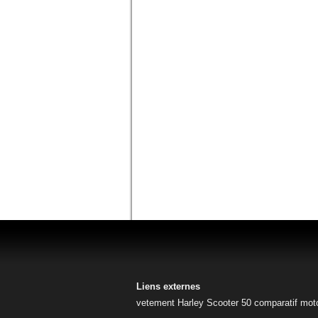
Liens externes
vetement Harley
Scooter 50
comparatif mot