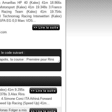
s Amarillas HP 40 (Kalex) 41m 18.866s
otorsport (Kalex) 41m 19.348s 3.Franco
ans Racing Team (Kalex) 41m 19.754s
I Technomag Racing Interwetten (Kalex)
 SPA EG 0,0 Marc VDS...
n.com
 le code suivant :
alex) 41m 9.295s
.378s 3.Alex Rins
 4.Simone Corsi ITA Athinà Forward
eed Up Racing (Speed Up) 41m...
Jonas Folger a mis