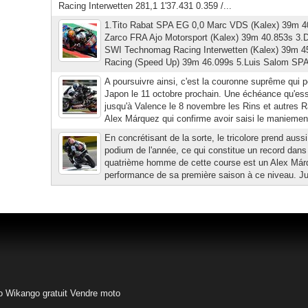
Racing Interwetten 281,1 1'37.431 0.359 /...
1.Tito Rabat SPA EG 0,0 Marc VDS (Kalex) 39m 4
Zarco FRA Ajo Motorsport (Kalex) 39m 40.853s 3.
SWI Technomag Racing Interwetten (Kalex) 39m
Racing (Speed Up) 39m 46.099s 5.Luis Salom SPA 
A poursuivre ainsi, c'est la couronne suprême qui pe
Japon le 11 octobre prochain. Une échéance qu'ess
jusqu'à Valence le 8 novembre les Rins et autres 
Alex Márquez qui confirme avoir saisi le maniement
En concrétisant de la sorte, le tricolore prend auss
podium de l'année, ce qui constitue un record dans 
quatrième homme de cette course est un Alex Márqu
performance de sa première saison à ce niveau. Jusq
o
Wikango gratuit
Vendre moto