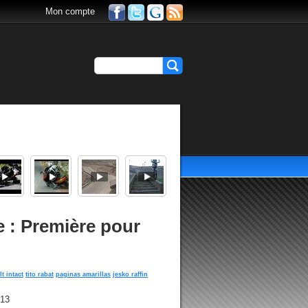
Mon compte
e : Première pour
t intact
tito rabat
paginas amarillas
jesko raffin
h13